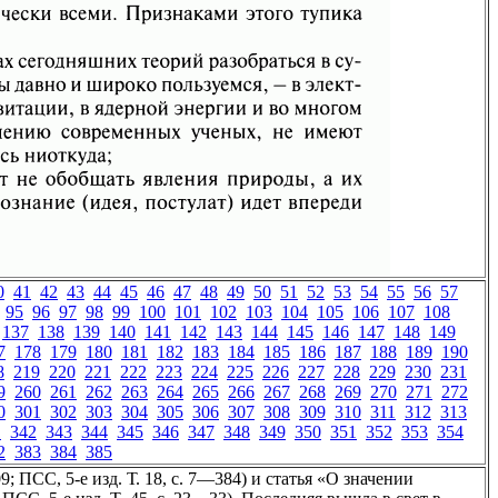
0
41
42
43
44
45
46
47
48
49
50
51
52
53
54
55
56
57
95
96
97
98
99
100
101
102
103
104
105
106
107
108
137
138
139
140
141
142
143
144
145
146
147
148
149
7
178
179
180
181
182
183
184
185
186
187
188
189
190
8
219
220
221
222
223
224
225
226
227
228
229
230
231
9
260
261
262
263
264
265
266
267
268
269
270
271
272
0
301
302
303
304
305
306
307
308
309
310
311
312
313
1
342
343
344
345
346
347
348
349
350
351
352
353
354
2
383
384
385
 ПСС, 5-е изд. Т. 18, с. 7—384) и статья «О значении