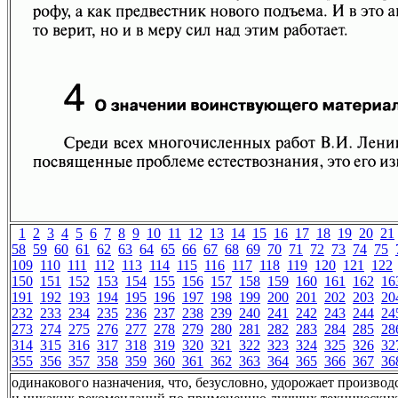
1
2
3
4
5
6
7
8
9
10
11
12
13
14
15
16
17
18
19
20
21
58
59
60
61
62
63
64
65
66
67
68
69
70
71
72
73
74
75
109
110
111
112
113
114
115
116
117
118
119
120
121
122
150
151
152
153
154
155
156
157
158
159
160
161
162
16
191
192
193
194
195
196
197
198
199
200
201
202
203
20
232
233
234
235
236
237
238
239
240
241
242
243
244
24
273
274
275
276
277
278
279
280
281
282
283
284
285
28
314
315
316
317
318
319
320
321
322
323
324
325
326
32
355
356
357
358
359
360
361
362
363
364
365
366
367
36
одинакового назначения, что, безусловно, удорожает произво