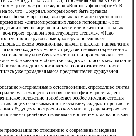
СС, 5-е изд. Т .45, с. 23—33). Последняя вышла в свет в
менем марксизма» (ныне журнал «Вопросы философии»). В
на то, что «...журнал, который хочет быть органом
 быть боевым органом, во-первых, в смысле неуклонного
современных «дипломированных лакеев поповщины», все
представителей официальной науки или в качестве вольных
ь, во-вторых, органом воинствующего атеизма». «Надо
 что именно из крутой ломки, которую переживает
я сплошь да рядом реакционные школы и школки, направления
 считал необходимым «союз с представителями современного
 материализму и не боятся отстаивать и проповедовать его
аемом «образованном обществе» модных философских шатаний
 В числе последних упоминается теория относительности
тилась уже громадная масса представителей буржуазной
паганде материализма в естествознании, справедливо считая,
териализма, лежащего в основе философии марксизма, есть
ленинское положение приобретает особое значение сегодня,
 называющих себя «коммунистическими», содержат призывы и
ения к будущему построению коммунизма, ради которых эти
нить только пренебрежительным отношением к марксистской
ие предсказания по отношению к современным модным
 и именно благодаря этому современное естествознание