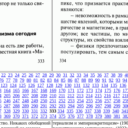
22
23
24
25
26
27
28
29
30
31
32
33
34
35
36
37
38
39
4
76
77
78
79
80
81
82
83
84
85
86
87
88
89
90
91
92
93
94
123
124
125
126
127
128
129
130
131
132
133
134
135
136
3
164
165
166
167
168
169
170
171
172
173
174
175
176
17
4
205
206
207
208
209
210
211
212
213
214
215
216
217
21
5
246
247
248
249
250
251
252
253
254
255
256
257
258
25
6
287
288
289
290
291
292
293
294
295
296
297
298
299
30
7
328
329
330
331
332
333
334
335
336
337
338
339
340
34
8
369
370
371
372
373
374
375
376
377
378
379
380
381
38
дство. Никаких обобщений
териализм и эмпириокритицизм» (1909;