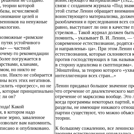
решений не создано.
воинствующего материализма» (1922; П
, теории которой
связи с созданием журнала «Под зна
 базы, исчисляемой
этой статье Ленин обращает внимание 
понимание целей и
воинствующего материализма, должен
твенников на ненужные
разоблачения и преследования всех 
экологию.
равно, выступают ли они в качестве 
стрелков... Такой журнал должен быт
севозможные «римские
помнить, - указывает В. И. Ленин, —
 путях устойчивого
современное естествознание, родятс
овы» — частной
и направленьи- ца». При этом Ленин
очему-то рекомендации
естествознания, которые склоняются к
более погружается в
против господствующих в так назыв
рствами, кланами,
в сторону идеализма и скептицизма».
мом, но никто не
Эйнштейна, за теорию которого «ухва
или. Никто не собирается
интеллигенции всех стран...»
ны всех этих негативов.
илить «прогресс», но не
Ленин придавал большое значение про
, которые принципиально
что отречение от диалектического ма
с ли он?
отречение от марксизма вообще. Это 
когда программы некоторых партий,
пода! Какой
разделы, не имеющие никакого отнош
 в котором надо
партии существуют, что можно объяс
ое зерно, заваленное
теории.
озвольте вам напомнить,
написано и опубликовано.
К большому сожалению, все ленинск
теориям естествознания оправдались,