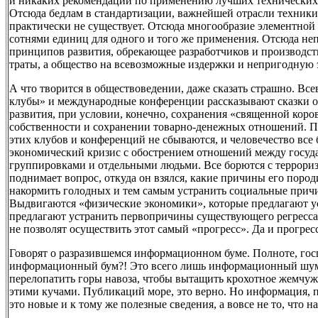
и никаких рекомендаций по применению лучших технических 
Отсюда бедлам в стандартизации, важнейшей отрасли техники
практически не существует. Отсюда многообразие элементной
сотнями единиц для одного и того же применения. Отсюда не
принципов развития, обрекающее разработчиков и производс
траты, а общество на всевозможные издержки и непригодную 
А что творится в обществоведении, даже сказать страшно. В
клубы» и международные конференции рассказывают сказки о
развития, при условии, конечно, сохранения «священной кор
собственности и сохранении товарно-денежных отношений. П
этих клубов и конференций не сбываются, и человечество все 
экономический кризис с обострением отношений между госуда
группировками и отдельными людьми. Все борются с террориз
поднимает вопрос, откуда он взялся, какие причины его пород
накормить голодных и тем самым устранить социальные причи
Выдвигаются «физические экономики», которые предлагают ус
предлагают устранить первопричины существующего регресса
не позволят осуществить этот самый «прогресс». Да и прогрес
Говорят о разразившемся информационном буме. Полноте, гос
информационный бум?! Это всего лишь информационный шум,
перелопатить горы навоза, чтобы вытащить крохотное жемчужн
этими кучами. Публикаций море, это верно. Но информация, п
это новые и к тому же полезные сведения, а вовсе не то, что 