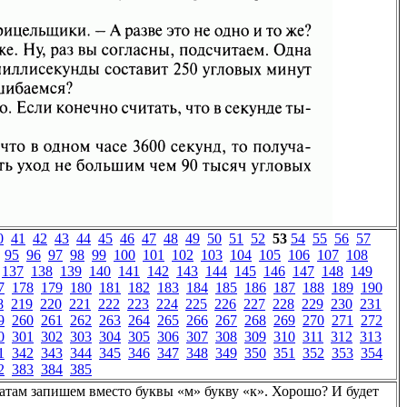
0
41
42
43
44
45
46
47
48
49
50
51
52
53
54
55
56
57
95
96
97
98
99
100
101
102
103
104
105
106
107
108
137
138
139
140
141
142
143
144
145
146
147
148
149
7
178
179
180
181
182
183
184
185
186
187
188
189
190
8
219
220
221
222
223
224
225
226
227
228
229
230
231
9
260
261
262
263
264
265
266
267
268
269
270
271
272
0
301
302
303
304
305
306
307
308
309
310
311
312
313
1
342
343
344
345
346
347
348
349
350
351
352
353
354
2
383
384
385
там запишем вместо буквы «м» букву «к». Хорошо? И будет