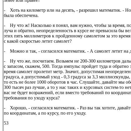
левее или правее?
- Хоть на километр или на десять, - разрешил математик. - Н
была обеспечена.
- Ну что ж! Насколько я понял, вам нужно, чтобы за время, п
луча и обратно, неопределенность в курсе не превысила бы 
этих пять миллиметров к пройденному самолетом за это врем
с какой скоростью летит самолет?
- Можно и так, - согласился математик. - А самолет летит на 
- Ну что же, посчитаем. Возьмем не 200-300 километров дальн
с запасом, скажем, 500. Тогда импульс пройдет туда и обратно 
время самолет пролетит метр. Значит, допустимая неопределенн
градуса, а допустимый уход - 0,3 градуса за 3,3 миллисекунды,
то есть не более 1000 оборотов в час. Слушайте, давайте мы о
300 тысяч раз лучше, а то у нас таких и курсовых систем-то не
вас не будет возражений, если вместо требований по координ
требования по уходу курса?
- Хорошо, - согласился математик. - Раз вы так хотите, давай
по координатам, а по курсу, по его уходу.
53