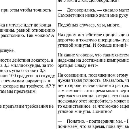
не 5 мм, а 5 км. Договорились?
о при этом чтобы точность
— Договорились, — сказало матема
Самолетчики нежно жали мне руку 
ока импульс идет до конца
Подобных случаев, увы, много.
величины, равной отношению
На одном истребителе прицельщики 
я расстоянию. Так можно? А
дорогую и тяжелую инерциаль- ную
угловой минуты! И больше ни-ни!» 
дозвуке.
Никакие уговоры, что таких систем 
ости действия локатора, а
надежды на достижение компромисс
за 3,3 миллисекунды, за это
братцы! Сладу нет!»
ость угла составит 0,3
На совещании, посвященном этому во
 или 100 градусов в секунду,
нужна такая точность. Оказалось, 
беспечим вам параметры в
нечто вроде телевизионного растра.
т, которые вы требуете. А? У
сам самолет в это время может верт
атам мы предъявим
вернулся из конца растра в его нач
поскольку этот истребитель может в
те предъявим требования не
то единственное, за что можно заце
угловой минуты. Понятно?
— Понятно, - подтвердили мы. - Н
понимаем, что за время, пока луч в