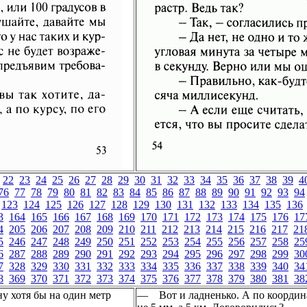
22
23
24
25
26
27
28
29
30
31
32
33
34
35
36
37
38
39
4
76
77
78
79
80
81
82
83
84
85
86
87
88
89
90
91
92
93
94
123
124
125
126
127
128
129
130
131
132
133
134
135
136
3
164
165
166
167
168
169
170
171
172
173
174
175
176
17
4
205
206
207
208
209
210
211
212
213
214
215
216
217
21
5
246
247
248
249
250
251
252
253
254
255
256
257
258
25
6
287
288
289
290
291
292
293
294
295
296
297
298
299
30
7
328
329
330
331
332
333
334
335
336
337
338
339
340
34
8
369
370
371
372
373
374
375
376
377
378
379
380
381
38
ну хотя бы на один метр
— Вот и ладненько. А по координа