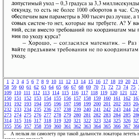
1
2
3
4
5
6
7
8
9
10
11
12
13
14
15
16
17
18
19
20
21
58
59
60
61
62
63
64
65
66
67
68
69
70
71
72
73
74
75
109
110
111
112
113
114
115
116
117
118
119
120
121
122
150
151
152
153
154
155
156
157
158
159
160
161
162
16
191
192
193
194
195
196
197
198
199
200
201
202
203
20
232
233
234
235
236
237
238
239
240
241
242
243
244
24
273
274
275
276
277
278
279
280
281
282
283
284
285
28
314
315
316
317
318
319
320
321
322
323
324
325
326
32
355
356
357
358
359
360
361
362
363
364
365
366
367
36
- А нельзя ли самолету при такой дальности локатора лететь 