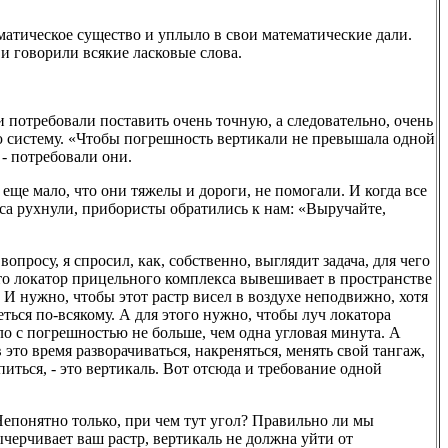
тическое существо и уплыло в свои математические дали.
и говорили всякие ласковые слова.
потребовали поставить очень точную, а следовательно, очень
 систему. «Чтобы погрешность вертикали не превышала одной
- потребовали они.
еще мало, что они тяжелы и дороги, не помогали. И когда все
а рухнули, прибористы обратились к нам: «Выручайте,
просу, я спросил, как, собственно, выглядит задача, для чего
что локатор прицельного комплекса вывешивает в пространстве
 И нужно, чтобы этот растр висел в воздухе неподвижно, хотя
еться по-всякому. А для этого нужно, чтобы луч локатора
ало с погрешностью не больше, чем одна угловая минута. А
 это время разворачиваться, накреняться, менять свой тангаж,
питься, - это вертикаль. Вот отсюда и требование одной
епонятно только, при чем тут угол? Правильно ли мы
ычерчивает ваш растр, вертикаль не должна уйти от