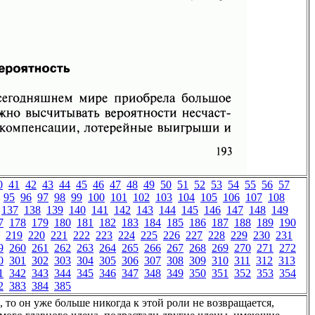
0
41
42
43
44
45
46
47
48
49
50
51
52
53
54
55
56
57
95
96
97
98
99
100
101
102
103
104
105
106
107
108
137
138
139
140
141
142
143
144
145
146
147
148
149
7
178
179
180
181
182
183
184
185
186
187
188
189
190
219
220
221
222
223
224
225
226
227
228
229
230
231
9
260
261
262
263
264
265
266
267
268
269
270
271
272
0
301
302
303
304
305
306
307
308
309
310
311
312
313
1
342
343
344
345
346
347
348
349
350
351
352
353
354
2
383
384
385
, то он уже больше никогда к этой роли не возвращается,