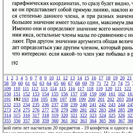
1
2
3
4
5
6
7
8
9
10
11
12
13
14
15
16
17
18
19
20
21
58
59
60
61
62
63
64
65
66
67
68
69
70
71
72
73
74
75
109
110
111
112
113
114
115
116
117
118
119
120
121
122
150
151
152
153
154
155
156
157
158
159
160
161
162
16
191
192
193
194
195
196
197
198
199
200
201
202
203
20
232
233
234
235
236
237
238
239
240
241
242
243
244
24
273
274
275
276
277
278
279
280
281
282
283
284
285
28
314
315
316
317
318
319
320
321
322
323
324
325
326
32
355
356
357
358
359
360
361
362
363
364
365
366
367
36
кой пяти лет насчитали 20 предметов - 19 конфеток и одного к