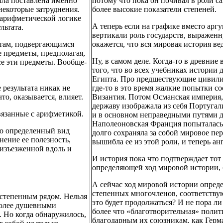
была поставлена именно
потому что пока он почивал в роли с
 некоторые затруднения.
более высокие показатели степеней.
 арифметической логике
А теперь если на графике вместо аргу
льтата.
вертикали роль государств, выраженн
нтам, подвергающимся
окажется, что вся мировая история ве
 предметы, предполагая,
Ну, в самом деле. Когда-то в древние
се эти предметы. Вообще-
того, что во всех учебниках истории 
Египта. Про предшествующие цивилиз
 результата никак не
где-то в это время жалкие попытки с
то, оказывается, влияет.
Византия. Потом Османская империя,
державу изображала из себя Португа
вязанные с арифметикой.
и в основном неправедными путями до
Наполеоновская Франция попыталась е
то определенный вид
долго сохраняла за собой мировое пер
нение ее полезность,
вышибла ее из этой роли, и теперь ан
, изъезженной вдоль и
И история пока что подтверждает тот
определяющей ход мировой истории, б
А сейчас ход мировой истории опред
степенных многочленов, соответству
о степенным рядом. Нельзя
это будет продолжаться? И не пора л
 более душевными
более что «благотворительная» поли
. Но когда обнаружилось,
благодарным их союзникам, как Герма