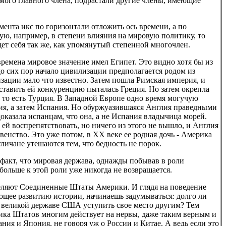
амого главного члена, подрастали другие члены, имеющие
мента икс по горизонтали отложить ось времени, а по
ую, например, в степени влияния на мировую политику, то
дет себя так же, как упомянутый степенной многочлен.
 времена мировое значение имел Египет. Это видно хотя бы из
до сих пор начало цивилизации предполагается родом из
ации мало что известно. Затем пошла Римская империя, и
оставить ей конкуренцию пыталась Греция. Но затем окрепла
 то есть Турция. В Западной Европе одно время могучую
лия, а затем Испания. Но обуржуазившаяся Англия праведными
казала испанцам, что она, а не Испания владычица морей.
й воспрепятствовать, но ничего из этого не вышло, и Англия
венство. Это уже потом, в XX веке ее родная дочь - Америка
гличане утешаются тем, что бедность не порок.
 факт, что мировая держава, однажды побывав в роли
ольше к этой роли уже никогда не возвращается.
еляют Соединенные Штаты Америки. И глядя на поведение
ющее развитию истории, начинаешь задумываться: долго ли
и великой державе США уступить свое место другим? Тем
тика Штатов многим действует на нервы, даже таким верным и
ния и Япония, не говоря уж о России и Китае. А ведь если это