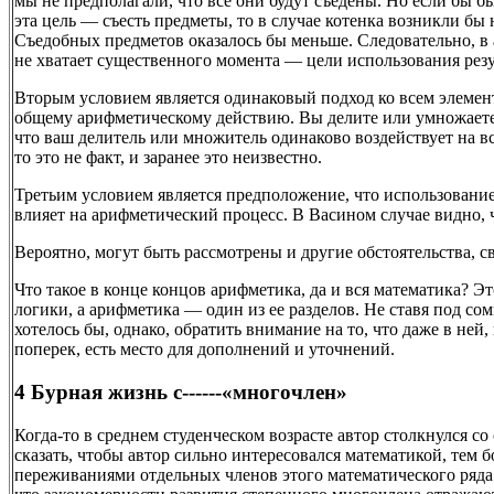
мы не предполагали, что все они будут съедены. Но если бы 
эта цель — съесть предметы, то в случае котенка возникли бы
Съедобных предметов оказалось бы меньше. Следовательно, в
не хватает существенного момента — цели использования резу
Вторым условием является одинаковый подход ко всем элеме
общему арифметическому действию. Вы делите или умножаете
что ваш делитель или множитель одинаково воздействует на в
то это не факт, и заранее это неизвестно.
Третьим условием является предположение, что использование
влияет на арифметический процесс. В Васином случае видно, ч
Вероятно, могут быть рассмотрены и другие обстоятельства, с
Что такое в конце концов арифметика, да и вся математика? Э
логики, а арифметика — один из ее разделов. Не ставя под сом
хотелось бы, однако, обратить внимание на то, что даже в ней
поперек, есть место для дополнений и уточнений.
4 Бурная жизнь с------«многочлен»
Когда-то в среднем студенческом возрасте автор столкнулся с
сказать, чтобы автор сильно интересовался математикой, тем
переживаниями отдельных членов этого математического ряда