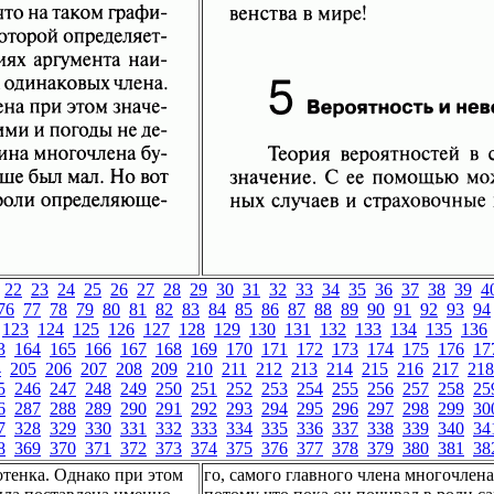
22
23
24
25
26
27
28
29
30
31
32
33
34
35
36
37
38
39
4
76
77
78
79
80
81
82
83
84
85
86
87
88
89
90
91
92
93
94
123
124
125
126
127
128
129
130
131
132
133
134
135
136
3
164
165
166
167
168
169
170
171
172
173
174
175
176
17
4
205
206
207
208
209
210
211
212
213
214
215
216
217
218
5
246
247
248
249
250
251
252
253
254
255
256
257
258
25
6
287
288
289
290
291
292
293
294
295
296
297
298
299
30
7
328
329
330
331
332
333
334
335
336
337
338
339
340
34
8
369
370
371
372
373
374
375
376
377
378
379
380
381
38
отенка. Однако при этом
го, самого главного члена многочлена