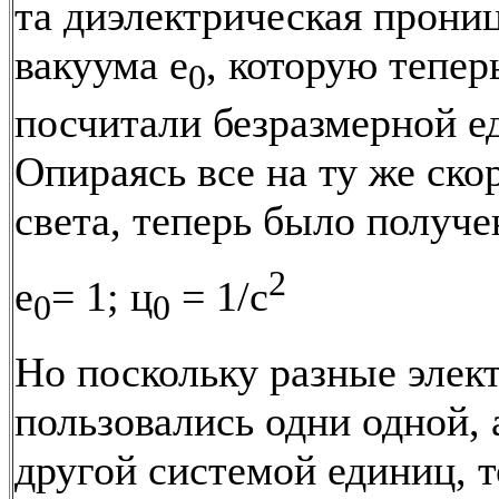
та диэлектрическая прони
вакуума е
, которую тепер
0
посчитали безразмерной е
Опираясь все на ту же ско
света, теперь было получе
2
е
= 1; ц
= 1/с
0
0
Но поскольку разные элек
пользовались одни одной, 
другой системой единиц, 