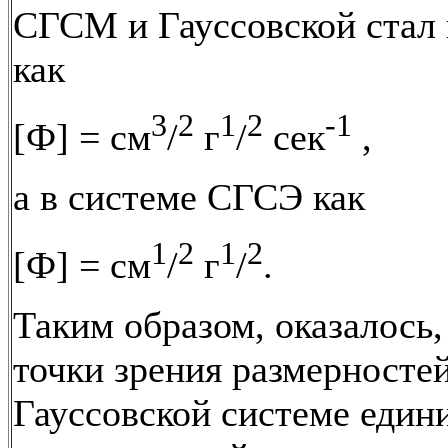
СГСМ и Гауссовской стал 
как
3
2
1
2
-1
[Ф] = см
/
г
/
сек
,
а в системе СГСЭ как
1
2
1
2
[Ф] = см
/
г
/
.
Таким образом, оказалось,
точки зрения размерностей
Гауссовской системе един