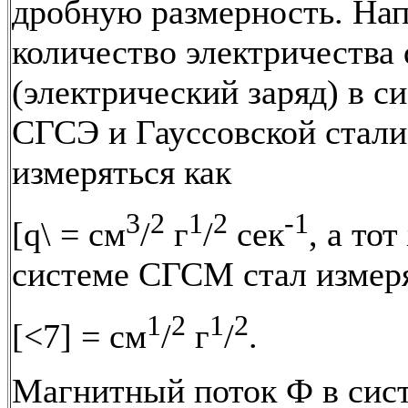
дробную размерность. На
количество электричества 
(электрический заряд) в с
СГСЭ и Гауссовской стали
измеряться как
3
2
1
2
-1
[q\ = см
/
г
/
сек
, а тот
системе СГСМ стал измеря
1
2
1
2
[<7] = см
/
г
/
.
Магнитный поток Ф в сис