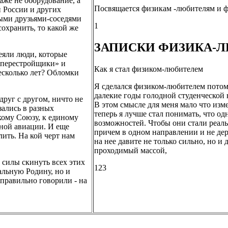
аже не оборудование, а
Посвящается физикам -любителям и 
 России и других
рыми друзьями-соседями
1
сохранить, то какой же
ЗАПИСКИ ФИЗИКА-
еяли люди, которые
 «перестройщики» и
Как я стал физиком-любителем
есколько лет? Обломки
Я сделался физиком-любителем потом
далекие годы голодной студенческой 
друг с другом, ничто не
В этом смысле для меня мало что изм
зались в разных
теперь я лучше стал понимать, что о
кому Союзу, к единому
возможностей. Чтобы они стали реал
ной авиации. И еще
причем в одном направлении и не дерг
лить. На кой черт нам
на нее давите не только сильно, но и 
проходимый массой,
е силы скинуть всех этих
123
альную Родину, но и
правильно говорили - на