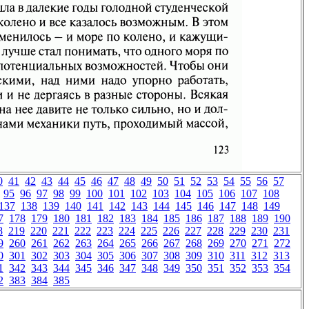
0
41
42
43
44
45
46
47
48
49
50
51
52
53
54
55
56
57
95
96
97
98
99
100
101
102
103
104
105
106
107
108
137
138
139
140
141
142
143
144
145
146
147
148
149
7
178
179
180
181
182
183
184
185
186
187
188
189
190
8
219
220
221
222
223
224
225
226
227
228
229
230
231
9
260
261
262
263
264
265
266
267
268
269
270
271
272
0
301
302
303
304
305
306
307
308
309
310
311
312
313
1
342
343
344
345
346
347
348
349
350
351
352
353
354
2
383
384
385