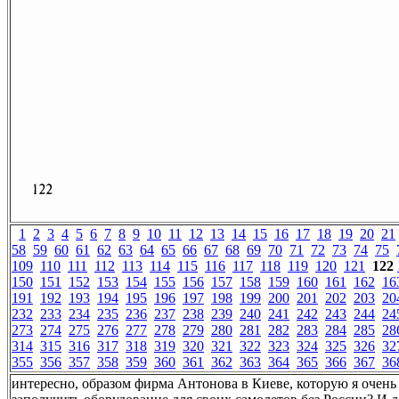
1
2
3
4
5
6
7
8
9
10
11
12
13
14
15
16
17
18
19
20
21
58
59
60
61
62
63
64
65
66
67
68
69
70
71
72
73
74
75
109
110
111
112
113
114
115
116
117
118
119
120
121
122
150
151
152
153
154
155
156
157
158
159
160
161
162
16
191
192
193
194
195
196
197
198
199
200
201
202
203
20
232
233
234
235
236
237
238
239
240
241
242
243
244
24
273
274
275
276
277
278
279
280
281
282
283
284
285
28
314
315
316
317
318
319
320
321
322
323
324
325
326
32
355
356
357
358
359
360
361
362
363
364
365
366
367
36
интересно, образом фирма Антонова в Киеве, которую я очень