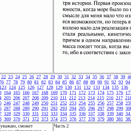
22
23
24
25
26
27
28
29
30
31
32
33
34
35
36
37
38
39
4
76
77
78
79
80
81
82
83
84
85
86
87
88
89
90
91
92
93
94
123
124
125
126
127
128
129
130
131
132
133
134
135
136
3
164
165
166
167
168
169
170
171
172
173
174
175
176
17
4
205
206
207
208
209
210
211
212
213
214
215
216
217
21
5
246
247
248
249
250
251
252
253
254
255
256
257
258
25
6
287
288
289
290
291
292
293
294
295
296
297
298
299
30
7
328
329
330
331
332
333
334
335
336
337
338
339
340
34
8
369
370
371
372
373
374
375
376
377
378
379
380
381
38
 уважаю, сможет
Часть 2