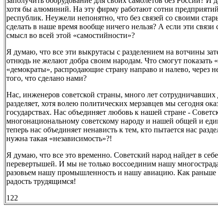
заполучить оборудование для своих самолетов без России? И д
хотя бы алюминий. На эту фирму работают сотни предприятий
республик. Неужели непонятно, что без связей со своими ста
сделать в наше время вообще ничего нельзя? А если эти связи 
смысл во всей этой «самостийности»?
Я думаю, что все эти выкрутасы с разделением на вотчины зат
отнюдь не желают добра своим народам. Что смогут показать
«демократы», распродающие страну направо и налево, через н
того, что сделано нами?
Нас, инженеров советской страны, много лет сотрудничавших 
разделяет, хотя волею политических мерзавцев мы сегодня ока
государствах. Нас объединяет любовь к нашей стране - Советс
многонациональному советскому народу и нашей общей и еди
теперь нас объединяет ненависть к тем, кто пытается нас разде
нужна такая «независимость»?!
Я думаю, что все это временно. Советский народ найдет в себ
перевертышей. И мы не только воссоединим нашу многострад
разовьем нашу промышленность и нашу авиацию. Как раньше 
радость трудящимся!
122