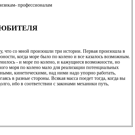
физикам- профессионалам
ЛЮБИТЕЛЯ
у, что со мной произошли три истории. Первая произошла в
юности, когда море было по колено и все казалось возможным.
енилось - и море по колено, и кажущиеся возможности, но
дного моря по колено мало для реализации потенциальных
ьными, кинетическими, над ними надо упорно работать,
аясь в разные стороны. Всякая масса поедет тогда, когда вы
долго, ибо в соответствии с законами механики путь,