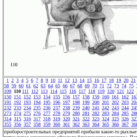
1
2
3
4
5
6
7
8
9
10
11
12
13
14
15
16
17
18
19
20
21
58
59
60
61
62
63
64
65
66
67
68
69
70
71
72
73
74
75
109
110
111
112
113
114
115
116
117
118
119
120
121
122
150
151
152
153
154
155
156
157
158
159
160
161
162
16
191
192
193
194
195
196
197
198
199
200
201
202
203
20
232
233
234
235
236
237
238
239
240
241
242
243
244
24
273
274
275
276
277
278
279
280
281
282
283
284
285
28
314
315
316
317
318
319
320
321
322
323
324
325
326
32
355
356
357
358
359
360
361
362
363
364
365
366
367
36
приборостроительных предприятий прибыли какие-то рыхлые 