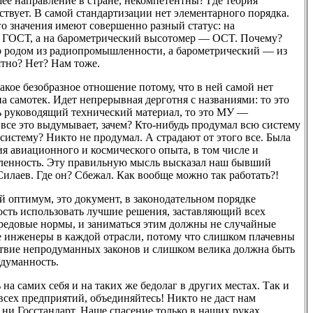
е направление в стране, некомпетентны? Где теория
ствует. В самой стандартизации нет элементарного порядка.
о значения имеют совершенно разный статус: на
 ГОСТ, а на барометрический высотомер — OCT. Почему?
 родом из радиопромышленности, а барометрический — из
тно? Нет? Нам тоже.
акое безобразное отношение потому, что в ней самой нет
на самотек. Идет непрерывная дерготня с названиями: то это
ть руководящий технический материал, то это МУ —
 все это выдумывает, зачем? Кто-нибудь продумал всю систему
систему? Никто не продумал. А страдают от этого все. Была
ия авиационного и космического опыта, в том числе и
ленность. Эту правильную мысль высказал наш бывший
лаев. Где он? Сбежал. Как вообще можно так работать?!
 оптимум, это документ, в законодательном порядке
ть использовать лучшие решения, заставляющий всех
ередовые нормы, и заниматься этим должны не случайные
е инженеры в каждой отрасли, потому что слишком плачевны
ствие непродуманных законов и слишком велика должна быть
одуманность.
 на самих себя и на таких же бедолаг в других местах. Так и
 всех предприятий, объединяйтесь! Никто не даст нам
, ни Госстандарт. Наше спасение только в наших руках