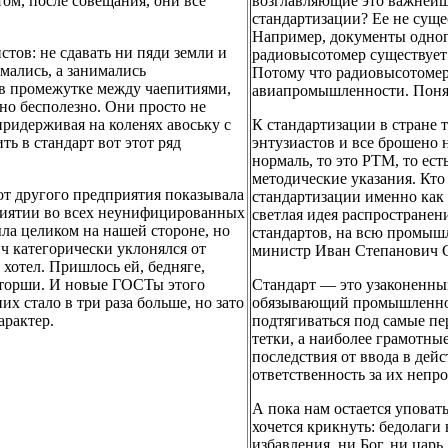
ом, после совещания, они все
возглавляющие это важнейше
стандартизации? Ее не суще
Например, документы одног
стов: не сдавать ни пяди земли и
радиовысотомер существует
мались, а занимались
Потому что радиовысотомер
 в промежутке между чаепитиями,
авиапромышленности. Поня
нно бесполезно. Они просто не
придерживая на коленях авоську с
К стандартизации в стране т
ь в стандарт вот этот ряд
энтузиастов и все брошено 
нормаль, то это РТМ, то ес
методические указания. Кто
от другого предприятия показывала
стандартизации именно как 
приятии во всех неунифицированных
светлая идея распространен
ла целиком на нашей стороне, но
стандартов, на всю промыш
ч категорически уклонялся от
министр Иван Степанович Си
 хотел. Пришлось ей, бедняге,
 заторши. И новые ГОСТы этого
Стандарт — это узаконенный
их стало в три раза больше, но зато
обязывающий промышленнос
арактер.
подтягиваться под самые п
тетки, а наиболее грамотны
последствия от ввода в дей
ответственность за их непр
А пока нам остается уповать
хочется крикнуть: бедолаги
избавления, ни Бог, ни царь