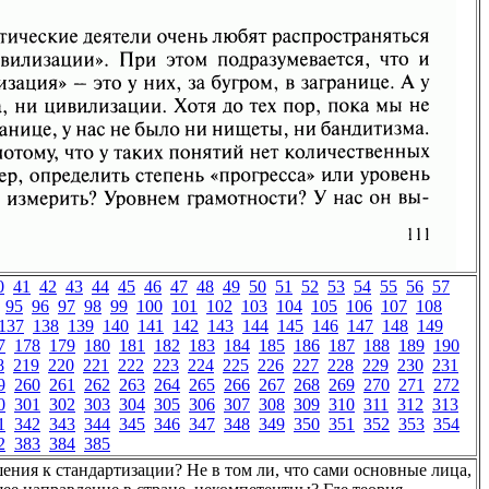
0
41
42
43
44
45
46
47
48
49
50
51
52
53
54
55
56
57
95
96
97
98
99
100
101
102
103
104
105
106
107
108
137
138
139
140
141
142
143
144
145
146
147
148
149
7
178
179
180
181
182
183
184
185
186
187
188
189
190
8
219
220
221
222
223
224
225
226
227
228
229
230
231
9
260
261
262
263
264
265
266
267
268
269
270
271
272
0
301
302
303
304
305
306
307
308
309
310
311
312
313
1
342
343
344
345
346
347
348
349
350
351
352
353
354
2
383
384
385
ения к стандартизации? Не в том ли, что сами основные лица,