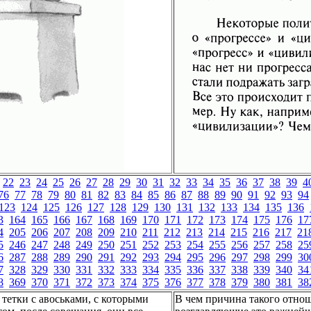
22
23
24
25
26
27
28
29
30
31
32
33
34
35
36
37
38
39
4
76
77
78
79
80
81
82
83
84
85
86
87
88
89
90
91
92
93
94
123
124
125
126
127
128
129
130
131
132
133
134
135
136
3
164
165
166
167
168
169
170
171
172
173
174
175
176
17
4
205
206
207
208
209
210
211
212
213
214
215
216
217
21
5
246
247
248
249
250
251
252
253
254
255
256
257
258
25
6
287
288
289
290
291
292
293
294
295
296
297
298
299
30
7
328
329
330
331
332
333
334
335
336
337
338
339
340
34
8
369
370
371
372
373
374
375
376
377
378
379
380
381
38
тетки с авоськами, с которыми
В чем причина такого отнош