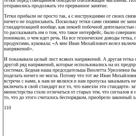
тетки перед совещанием обходили близлежащие магазины. Пот
отправились продолжать это прерванное занятие.
Тетки прибыли не просто так, а с инструкциями от своих связи
ничего не подписывать. Поскольку тетки сами связями не зани
стандартизацией вообще, как некоей побочной деятельностью
то рассказывать им о том, что такое интерфейс, было соверше
понимали, о чем идет речь. На все технические доводы тетка, 
продуктами, куковала: «А мне Иван Михайлович велел включит
напряжений».
И показывала целый лист всяких напряжений. А другая тетка 
другой ряд напряжений, которые использовались на их пред
системах. Бедная наша председательша Виолетта Уриэлевна бы
поделать ничего не могла. Потому что тот же Иван Михайлови
встречи с нами, к нам не являлся и нам пропуска заказывать не
включать в свой стандарт все то, что навезли эти стандарти-
министерства стали отличаться от старых тем, что сигналов в н
то, что до этого считалось беспорядком, приобрело законный х
110