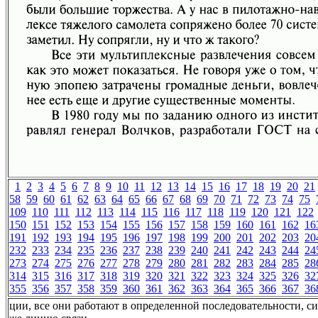
1
2
3
4
5
6
7
8
9
10
11
12
13
14
15
16
17
18
19
20
21
58
59
60
61
62
63
64
65
66
67
68
69
70
71
72
73
74
75
109
110
111
112
113
114
115
116
117
118
119
120
121
122
150
151
152
153
154
155
156
157
158
159
160
161
162
16
191
192
193
194
195
196
197
198
199
200
201
202
203
20
232
233
234
235
236
237
238
239
240
241
242
243
244
24
273
274
275
276
277
278
279
280
281
282
283
284
285
28
314
315
316
317
318
319
320
321
322
323
324
325
326
32
355
356
357
358
359
360
361
362
363
364
365
366
367
36
ции, все они работают в определенной последовательности, си