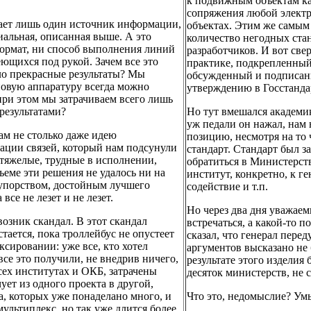
к подвижным объектам ка
сопряжения любой электр
тает лишь один источник информации,
объектах. Этим же самым
диальная, описанная выше. А это
количество негодных ст
 формат, ни способ выполнения линий
разработчиков. И вот св
ющихся под рукой. Зачем все это
практике, подкрепленный
ало прекрасные результаты? Мы
обсужденный и подписанн
новую аппаратуру всегда можно
утверждению в Госстанда
при этом мы затрачиваем всего лишь
 результатами?
Но тут вмешался академи
уж педали он нажал, нам 
ам не столько даже идею
позицию, несмотря на то
зации связей, который нам подсунули
стандарт. Стандарт был з
 тяжелые, трудные в исполнении,
обратиться в Министерств
еме эти решения не удалось ни на
институт, конкретно, к ге
с упорством, достойным лучшего
содействие и т.п.
все не лезет и не лезет.
Но через два дня уважаем
возник скандал. В этот скандал
встречаться, а какой-то 
тается, пока троллейбус не опустеет
сказал, что генерал пере
ксировании: уже все, кто хотел
аргументов высказано не 
все это получили, не внедрив ничего,
результате этого изделия
сех институтах и ОКБ, затрачены
десяток министерств, не 
ует из одного проекта в другой,
а, которых уже понаделано много, и
Что это, недомыслие? Умы
мультиплекс, но так уже длится более