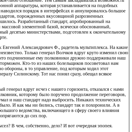
кое-либо отношение. Тем самым закладывалась возможность
онной аппаратуры, которая устанавливается на подобных
 наводился порядок в интерфейсах и аннулировалось большое
андартов, порожденных вкусовщиной разрозненных
ершилось. Разработанный стандарт, апробированный на
 массовой элементной базой, всячески обоснованный,
ый десятью министерствами, подготовлен к окончательному
рте.
к Евгений Александрович Ф., радетель мультиплекса. На какие
неизвестно. Только генерал Волчков вдруг круто изменил свою
 что подчиненные ему полковники дружно поддерживали наш
аторможен. Кто-то из наших болельщиков посоветовал нам
о обороны, в то управление, под которым ходил этот
нералу Силинскому. Тот нас понял сразу, обещал всякое
ый генерал вдруг исчез с нашего горизонта, отказался с нами
полковник, которому было поручено продолжение переговоров,
думал и наш стандарт надо выбросить. Никаких технических
было. И как мы ни бились, стандарт так и похоронили. А в
 большого ведомства, включающего в сферу своего влияния
сопрягаются до сих пор.
сел? В чем, собственно, дело? И вот очередная эпопея.