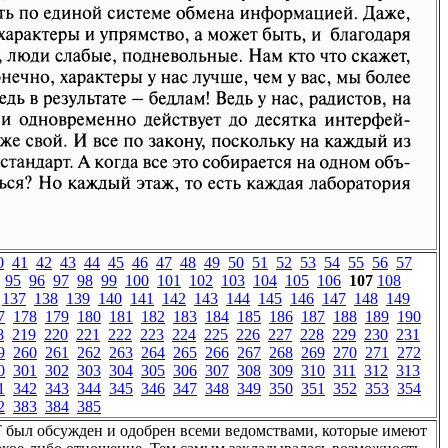
0
41
42
43
44
45
46
47
48
49
50
51
52
53
54
55
56
57
95
96
97
98
99
100
101
102
103
104
105
106
107
108
137
138
139
140
141
142
143
144
145
146
147
148
149
7
178
179
180
181
182
183
184
185
186
187
188
189
190
8
219
220
221
222
223
224
225
226
227
228
229
230
231
9
260
261
262
263
264
265
266
267
268
269
270
271
272
0
301
302
303
304
305
306
307
308
309
310
311
312
313
1
342
343
344
345
346
347
348
349
350
351
352
353
354
2
383
384
385
 был обсужден и одобрен всеми ведомствами, которые имеют