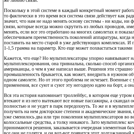
же линию связи.
Поскольку в этой системе в каждый конкретный момент рабо
то фактически в это время вся система связи действует как ра
значит, что нам не надо менять основу системы - ни коды, ни
связи, которые всегда можно скрутить из любых проводов, име
менять, если все это отработано на многих самолетах и показ
обеспечиваем преемственность поколений аппаратуры, когда 
поставить на место старой в уже действующих комплексах. И 
1-1,5 грамма на параметр. Кто еще может похвастаться такими
Кажется, что еще? Но мультиплексаторы упорно навязывают н
мультиплексирования, она тривиальна, сколько способ органи
американцы, о чем я уже написал выше. Решения эти страшно
промышленность брыкается, как может, внедрить в нужном объ
одном самолете. Но от этого проблема не исчезает. Военные 
применения, все суют и суют эту негодную идею на борт, а она 
Вся эта история напоминает троллейбус, в котором еще утром 
втекают и из него вытекают все новые пассажиры, а скандал ос
полностью и не уедет в парк передохнуть. То же и в мультипле
получить на нем докторские степени и академические звания, 
уже сменилось два или три поколения мультиплексаторов во в
колоссальные средства, а толку никакого. Зато мультиплекс коч
принимаются решения, заказывается очередная элементная баз
все они не годятся, и он вот-вот появится этот долгожданный 