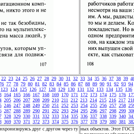
22
23
24
25
26
27
28
29
30
31
32
33
34
35
36
37
38
39
4
76
77
78
79
80
81
82
83
84
85
86
87
88
89
90
91
92
93
94
123
124
125
126
127
128
129
130
131
132
133
134
135
136
3
164
165
166
167
168
169
170
171
172
173
174
175
176
17
4
205
206
207
208
209
210
211
212
213
214
215
216
217
21
5
246
247
248
249
250
251
252
253
254
255
256
257
258
25
6
287
288
289
290
291
292
293
294
295
296
297
298
299
30
7
328
329
330
331
332
333
334
335
336
337
338
339
340
34
8
369
370
371
372
373
374
375
376
377
378
379
380
381
38
нхронизируясь друг с другом через ту
ных объектов. Этот ГОСТ