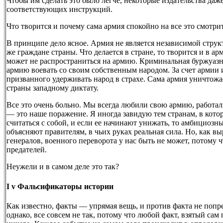
Чтобы им сделать это было легче, некоторые издательства да
соответствующих инструкций.
Что творится и почему сама армия спокойно на все это смотри
В принципе дело ясное. Армия не является независимой струк
же граждане страны. Что делается в стране, то творится и в а
может не распространиться на армию. Криминальная буржуазн
армию воевать со своим собственным народом. За счет арми
призванного удерживать народ в страхе. Сама армия уничтожа
страны западному диктату.
Все это очень больно. Мы всегда любили свою армию, работали
— это наше поражение. Я иногда завидую тем странам, в кото
считаться с собой, и если ее начинают унижать, то амбициозн
объясняют правителям, в чьих руках реальная сила. Но, как в
генералов, военного переворота у нас быть не может, потому 
предателей.
Неужели и в самом деле это так?
I v Фальсификаторы истории
Как известно, факты — упрямая вещь, и против факта не попреш
однако, все совсем не так, потому что любой факт, взятый сам п