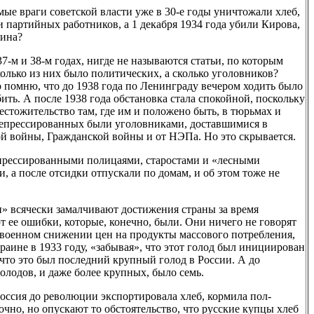
мые враги советской власти уже в 30-е годы уничтожали хлеб,
и партийных работников, а 1 декабря 1934 года убили Кирова,
лина?
7-м и 38-м годах, нигде не называются статьи, по которым
лько из них было политических, а сколько уголовников?
о помню, что до 1938 года по Ленинграду вечером ходить было
бить. А после 1938 года обстановка стала спокойной, поскольку
естожительство там, где им и положено быть, в тюрьмах и
 репрессированных были уголовниками, доставшимися в
ой войны, Гражданской войны и от НЭПа. Но это скрывается.
епрессированными полицаями, старостами и «лесными
и, а после отсидки отпускали по домам, и об этом тоже не
 всячески замалчивают достижения страны за время
т ее ошибки, которые, конечно, были. Они ничего не говорят
левоенном снижении цен на продукты массового потребления,
раине в 1933 году, «забывая», что этот голод был инициирован
что это был последний крупный голод в России. А до
олодов, и даже более крупных, было семь.
Россия до революции экспортировала хлеб, кормила пол-
очно, но опускают то обстоятельство, что русские купцы хлеб