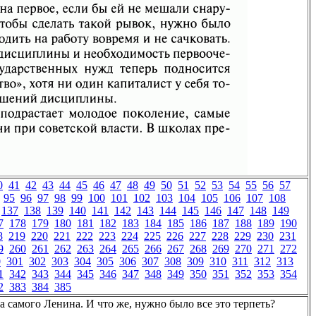
0
41
42
43
44
45
46
47
48
49
50
51
52
53
54
55
56
57
95
96
97
98
99
100
101
102
103
104
105
106
107
108
137
138
139
140
141
142
143
144
145
146
147
148
149
7
178
179
180
181
182
183
184
185
186
187
188
189
190
8
219
220
221
222
223
224
225
226
227
228
229
230
231
9
260
261
262
263
264
265
266
267
268
269
270
271
272
0
301
302
303
304
305
306
307
308
309
310
311
312
313
1
342
343
344
345
346
347
348
349
350
351
352
353
354
2
383
384
385
 самого Ленина. И что же, нужно было все это терпеть?