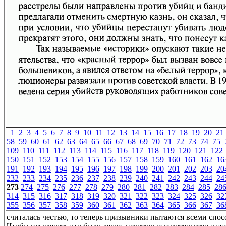
1
2
3
4
5
6
7
8
9
10
11
12
13
14
15
16
17
18
19
20
21
58
59
60
61
62
63
64
65
66
67
68
69
70
71
72
73
74
75
109
110
111
112
113
114
115
116
117
118
119
120
121
122
150
151
152
153
154
155
156
157
158
159
160
161
162
16
191
192
193
194
195
196
197
198
199
200
201
202
203
20
232
233
234
235
236
237
238
239
240
241
242
243
244
24
273
274
275
276
277
278
279
280
281
282
283
284
285
28
314
315
316
317
318
319
320
321
322
323
324
325
326
32
355
356
357
358
359
360
361
362
363
364
365
366
367
36
считалась честью, то теперь призывники пытаются всеми спосо