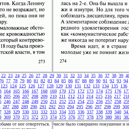
22
23
24
25
26
27
28
29
30
31
32
33
34
35
36
37
38
39
4
76
77
78
79
80
81
82
83
84
85
86
87
88
89
90
91
92
93
94
123
124
125
126
127
128
129
130
131
132
133
134
135
136
3
164
165
166
167
168
169
170
171
172
173
174
175
176
17
4
205
206
207
208
209
210
211
212
213
214
215
216
217
21
5
246
247
248
249
250
251
252
253
254
255
256
257
258
25
6
287
288
289
290
291
292
293
294
295
296
297
298
299
30
7
328
329
330
331
332
333
334
335
336
337
338
339
340
34
8
369
370
371
372
373
374
375
376
377
378
379
380
381
38
бами от нее отвертеться.
числе было совершено покушение и на