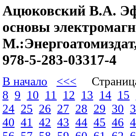
Ацюковский В.А. Э
основы электромагне
М.:Энергоатомиздат,
978-5-283-03317-4
В начало
<<<
Страниц
8
9
10
11
12
13
14
15
24
25
26
27
28
29
30
3
40
41
42
43
44
45
46
4
56
57
58
59
60
61
62
6