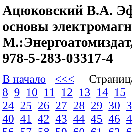
Ацюковский В.А. Э
основы электромагне
М.:Энергоатомиздат,
978-5-283-03317-4
В начало
<<<
Страниц
8
9
10
11
12
13
14
15
24
25
26
27
28
29
30
3
40
41
42
43
44
45
46
4
56
57
58
59
60
61
62
6