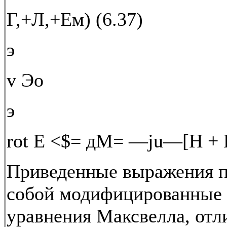
Г,+Л,+Eм) (6.37)
э
v Эо
э
rot E <$= дM= —ju—[H + H
Приведенные выражения п
собой модифицированные 
уравнения Максвелла, от