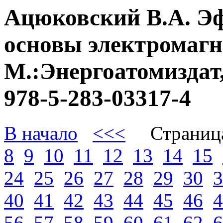
Ацюковский В.А. Э
основы электромагне
М.:Энергоатомиздат,
978-5-283-03317-4
В начало
<<<
Страниц
8
9
10
11
12
13
14
15
24
25
26
27
28
29
30
3
40
41
42
43
44
45
46
4
56
57
58
59
60
61
62
6