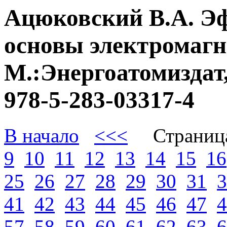
Ацюковский В.А. Э
основы электромагне
М.:Энергоатомиздат,
978-5-283-03317-4
В начало
<<<
Страниц
9
10
11
12
13
14
15
16
25
26
27
28
29
30
31
3
41
42
43
44
45
46
47
4
57
58
59
60
61
62
63
6