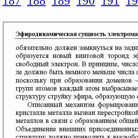
187
188
189
190
191
19