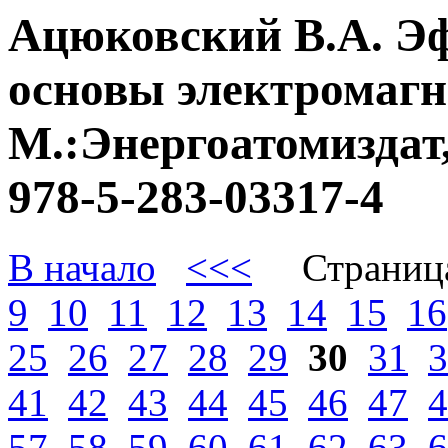
Ацюковский В.А. Э
основы электромагне
М.:Энергоатомиздат,
978-5-283-03317-4
В начало
<<<
Страниц
9
10
11
12
13
14
15
16
25
26
27
28
29
30
31
3
41
42
43
44
45
46
47
4
57
58
59
60
61
62
63
6