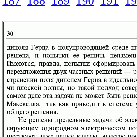
187
188
189
190
191
19