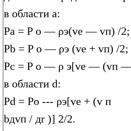
в области а:
Pa = P o — ρэ(ve — vп) /2;
Pb = P o — ρэ (ve + vп) /2;
Pc = P o — ρ э[ve — (vп — b
в области d:
Pd = Po --- ρэ[ve + (v п
bдvп / дr )] 2/2.