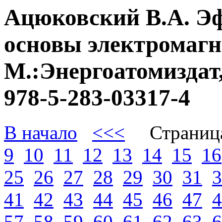
Ацюковский В.А. Э
основы электромагне
М.:Энергоатомиздат,
978-5-283-03317-4
В начало
<<<
Страниц
9
10
11
12
13
14
15
16
25
26
27
28
29
30
31
3
41
42
43
44
45
46
47
4
57
58
59
60
61
62
63
6