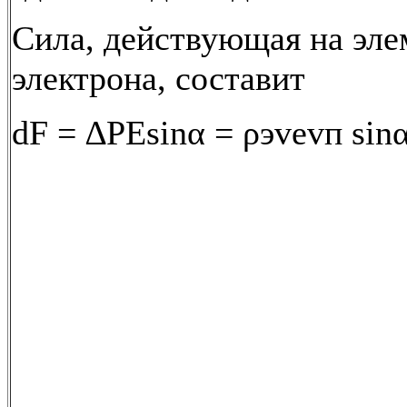
Сила, действующая на эл
электрона, составит
dF = ∆PЕsinα = ρэvevп sinα