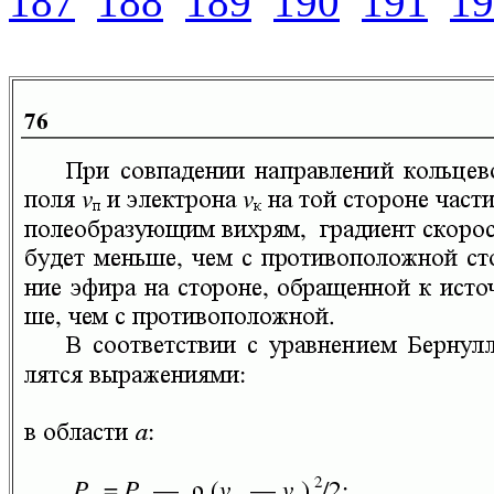
187
188
189
190
191
19