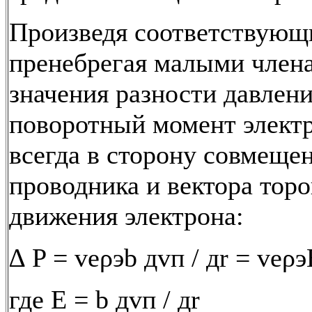
Произведя соответствующ
пренебрегая малыми член
значения разности давлен
поворотный момент электр
всегда в сторону совмеще
проводника и вектора тор
движения электрона:
∆ P = veρэb дvп / дr = veρэ
где Е = b дvп / дr