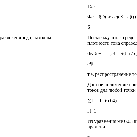
155
Фе = §D(t-r / c)dS =q(t) 
S
араллелепипеда, находим:
Поскольку ток в среде 
плотности тока справе
div 6 +------; 3 = S(t -r / c
c¶t
т.е. распространение т
Данное положение прот
токов для любой точки 
∑ Ii = 0. (6.64)
i i=1
Из уравнения же 6.63 
времени