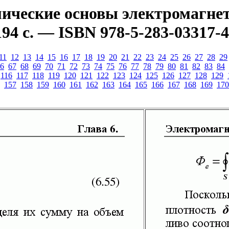
ческие основы электромагнети
94 с. — ISBN 978-5-283-03317-4
11
12
13
14
15
16
17
18
19
20
21
22
23
24
25
26
27
28
29
6
67
68
69
70
71
72
73
74
75
76
77
78
79
80
81
82
83
84
116
117
118
119
120
121
122
123
124
125
126
127
128
129
157
158
159
160
161
162
163
164
165
166
167
168
169
170