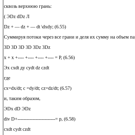
сквозь верхнюю грань:
( ЭDz dDz Л
Dz + — dz + — dt \dxdy; (6.55)
Суммируя потоки через все грани и деля их сумму на объем п
3D 3D 3D 3D 3Dz 3Dz
x + x +---- +---- +---- +---- = Р, (6.56)
Эx cxdt дy cydt dz czdt
где
cx=dx/dt; c =dy/dt; cz=dz/dt; (6.57)
и, таким образом,
ЭDx dD ЭDz
div D+-------------------------= p, (6.58)
cxdt cydt czdt