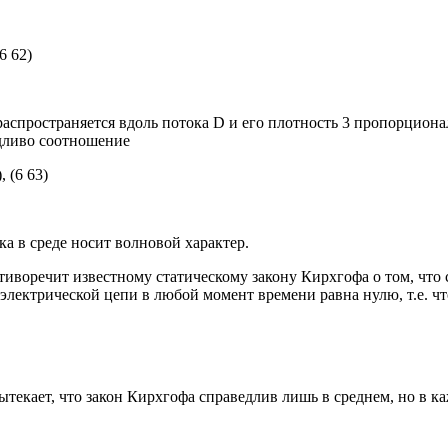
(6 62)
распространяется вдоль потока D и его плотность 3 пропорциона
дливо соотношение
), (6 63)
ока в среде носит волновой характер.
иворечит известному статическому закону Кирхгофа о том, что 
электрической цепи в любой момент времени равна нулю, т.е. чт
вытекает, что закон Кирхгофа справедлив лишь в среднем, но в 