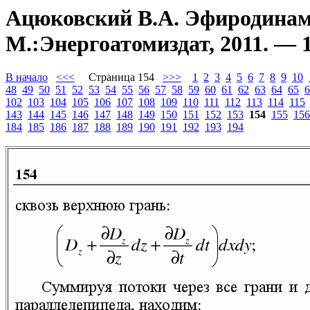
Ацюковский В.А. Эфиродинами
М.:Энергоатомиздат, 2011. — 1
В начало
<<<
Страница 154
>>>
1
2
3
4
5
6
7
8
9
10
48
49
50
51
52
53
54
55
56
57
58
59
60
61
62
63
64
65
6
102
103
104
105
106
107
108
109
110
111
112
113
114
115
143
144
145
146
147
148
149
150
151
152
153
154
155
156
184
185
186
187
188
189
190
191
192
193
194