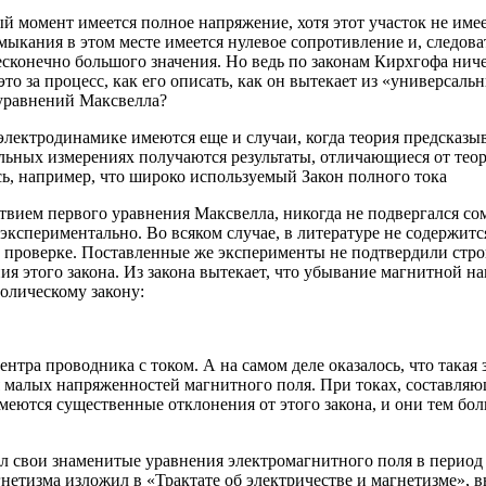
ый момент имеется полное напряжение, хотя этот участок не име
амыкания в этом месте имеется нулевое сопротивление и, следов
бесконечно большого значения. Но ведь по законам Кирхгофа нич
это за процесс, как его описать, как он вытекает из «универсал
 уравнений Максвелла?
электродинамике имеются еще и случаи, когда теория предсказыв
льных измерениях получаются результаты, отличающиеся от тео
сь, например, что широко используемый Закон полного тока
ствием первого уравнения Максвелла, никогда не подвергался с
экспериментально. Во всяком случае, в литературе не содержитс
 проверке. Поставленные же эксперименты не подтвердили стро
ия этого закона. Из закона вытекает, что убывание магнитной н
олическому закону:
центра проводника с током. А на самом деле оказалось, что такая
я малых напряженностей магнитного поля. При токах, составляю
меются существенные отклонения от этого закона, и они тем бол
 свои знаменитые уравнения электромагнитного поля в период 1
нетизма изложил в «Трактате об электричестве и магнетизме»,