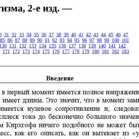
зма, 2-е изд. —
0
31
32
33
34
35
36
37
38
39
40
41
42
43
44
45
46
47
85
86
87
88
89
90
91
92
93
94
95
96
97
98
99
100
101
130
131
132
133
134
135
136
137
138
139
140
141
142
171
172
173
174
175
176
177
178
179
180
181
182
183