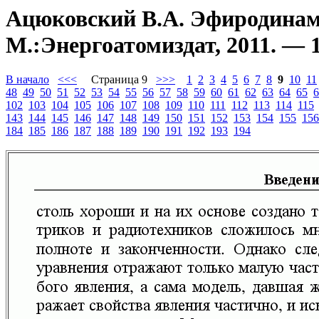
Ацюковский В.А. Эфиродинами
М.:Энергоатомиздат, 2011. — 1
В начало
<<<
Страница 9
>>>
1
2
3
4
5
6
7
8
9
10
11
48
49
50
51
52
53
54
55
56
57
58
59
60
61
62
63
64
65
6
102
103
104
105
106
107
108
109
110
111
112
113
114
115
143
144
145
146
147
148
149
150
151
152
153
154
155
156
184
185
186
187
188
189
190
191
192
193
194