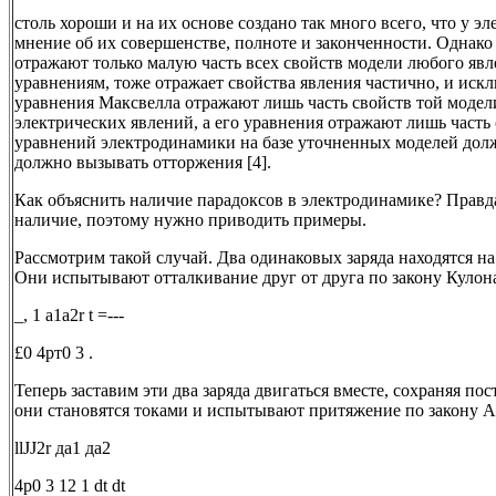
столь хороши и на их основе создано так много всего, что у 
мнение об их совершенстве, полноте и законченности. Однако
отражают только малую часть всех свойств модели любого явле
уравнениям, тоже отражает свойства явления частично, и искл
уравнения Максвелла отражают лишь часть свойств той модел
электрических явлений, а его уравнения отражают лишь часть
уравнений электродинамики на базе уточненных моделей дол
должно вызывать отторжения [4].
Как объяснить наличие парадоксов в электродинамике? Правд
наличие, поэтому нужно приводить примеры.
Рассмотрим такой случай. Два одинаковых заряда находятся на
Они испытывают отталкивание друг от друга по закону Кулон
_, 1 а1а2r t =---
£0 4pт0 3 .
Теперь заставим эти два заряда двигаться вместе, сохраняя п
они становятся токами и испытывают притяжение по закону А
llJJ2r да1 да2
4p0 3 12 1 dt dt