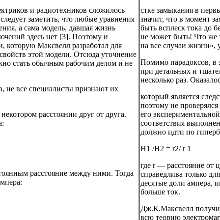
электриков и радиотехников сложилось
стке замыкания в перв
 следует заметить, что любые уравнения
значит, что в момент з
ния, а сама модель, давшая жизнь
быть всплеск тока до 
ючений здесь нет [3]. Поэтому и
не может быть! Что же 
и, которую Максвелл разработал для
на все случаи жизни»,
 свойств этой модели. Отсюда уточнение
Помимо парадоксов, в 
жно стать обычным рабочим делом и не
при детальных и тщате
несколько раз. Оказало
а, не все специалисты признают их
который является след
поэтому не проверялся 
 некотором расстоянии друг от друга.
его экспериментальной
а:
соответствия выполнен
должно идти по гиперб
Н1 /Н2 = r2/ r 1
где r — расстояние от 
остоянным расстояние между ними. Тогда
справедлива только дл
мпера:
десятые доли ампера, и
больше ток.
Дж.К.Максвелл получил
всю теорию электромаг