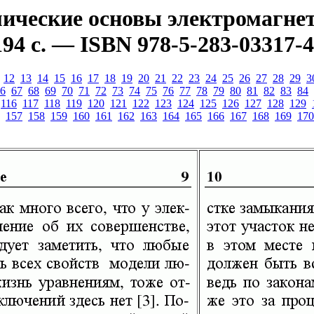
ческие основы электромагнети
94 с. — ISBN 978-5-283-03317-4
12
13
14
15
16
17
18
19
20
21
22
23
24
25
26
27
28
29
3
6
67
68
69
70
71
72
73
74
75
76
77
78
79
80
81
82
83
84
116
117
118
119
120
121
122
123
124
125
126
127
128
129
157
158
159
160
161
162
163
164
165
166
167
168
169
170