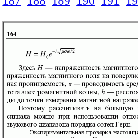
187
188
189
190
191
19