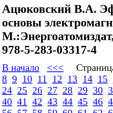
Ацюковский В.А. Э
основы электромагне
М.:Энергоатомиздат,
978-5-283-03317-4
В начало
<<<
Страниц
8
9
10
11
12
13
14
15
24
25
26
27
28
29
30
3
40
41
42
43
44
45
46
4
56
57
58
59
60
61
62
6