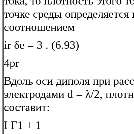
тока, то плотность этого т
точке среды определяется
соотношением
ir δe = 3 . (6.93)
4pr
Вдоль оси диполя при рас
электродами d = λ/2, плотн
составит:
I Г1 + 1