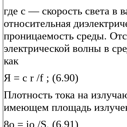
где с — скорость света в в
относительная диэлектрич
проницаемость среды. От
электрической волны в ср
как
Я = с r /f ; (6.90)
Плотность тока на излуча
имеющем площадь излучен
8o = io /S, (6.91)