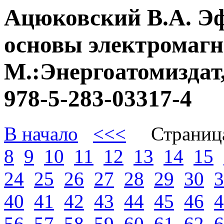
Ацюковский В.А. Э
основы электромагне
М.:Энергоатомиздат,
978-5-283-03317-4
В начало
<<<
Страниц
8
9
10
11
12
13
14
15
24
25
26
27
28
29
30
3
40
41
42
43
44
45
46
4
56
57
58
59
60
61
62
6