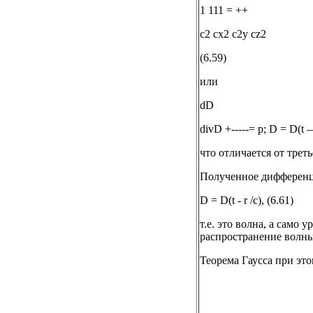
1 111 = ++
c2 cx2 c2y cz2
(6.59)
или
dD
divD +-----= p; D = D(t —
что отличается от трет
Полученное дифференци
D = D(t - r /c), (6.61)
т.е. это волна, а само
распространение волны
Теорема Гаусса при эт