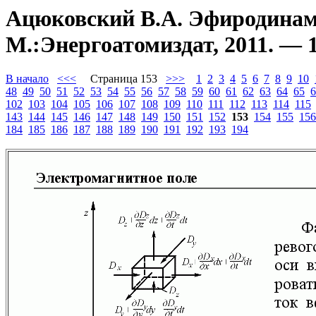
Ацюковский В.А. Эфиродинами
М.:Энергоатомиздат, 2011. — 1
В начало
<<<
Страница 153
>>>
1
2
3
4
5
6
7
8
9
10
48
49
50
51
52
53
54
55
56
57
58
59
60
61
62
63
64
65
6
102
103
104
105
106
107
108
109
110
111
112
113
114
115
143
144
145
146
147
148
149
150
151
152
153
154
155
156
184
185
186
187
188
189
190
191
192
193
194