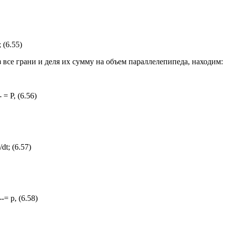
 (6.55)
 все грани и деля их сумму на объем параллелепипеда, находим:
- = Р, (6.56)
dt; (6.57)
---= p, (6.58)