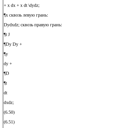
+ x dx + x dt \dydz;
¶x сквозь левую грань:
Dydxdz; сквозь правую грань:
¶t J
¶Dy Dy +
¶y
dy +
¶D
¶t
dt
dxdz;
(6.50)
(6.51)