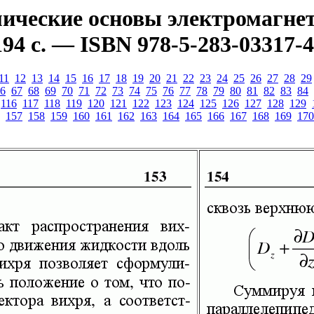
ческие основы электромагнети
94 с. — ISBN 978-5-283-03317-4
11
12
13
14
15
16
17
18
19
20
21
22
23
24
25
26
27
28
29
6
67
68
69
70
71
72
73
74
75
76
77
78
79
80
81
82
83
84
116
117
118
119
120
121
122
123
124
125
126
127
128
129
157
158
159
160
161
162
163
164
165
166
167
168
169
170