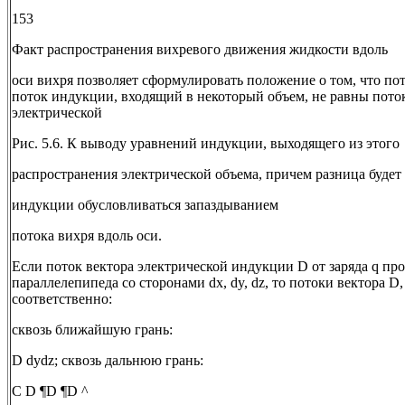
153
Факт распространения вихревого движения жидкости вдоль
оси вихря позволяет сформулировать положение о том, что пот
поток индукции, входящий в некоторый объем, не равны поток
электрической
Рис. 5.6. К выводу уравнений индукции, выходящего из этого
распространения электрической объема, причем разница будет
индукции обусловливаться запаздыванием
потока вихря вдоль оси.
Если поток вектора электрической индукции D от заряда q про
параллелепипеда со сторонами dx, dy, dz, то потоки вектора D
соответственно:
сквозь ближайшую грань:
D dydz; сквозь дальнюю грань:
С D ¶D ¶D ^