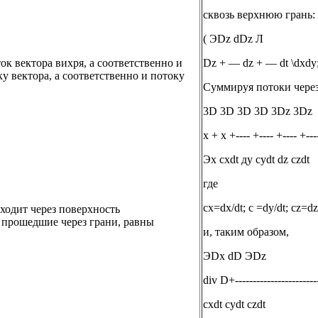
сквозь верхнюю грань:
( ЭDz dDz Л
ок вектора вихря, а соответственно и
Dz + — dz + — dt \dxdy;
у вектора, а соответственно и потоку
Суммируя потоки через
3D 3D 3D 3D 3Dz 3Dz
x + x +---- +---- +---- +---
Эx cxdt дy cydt dz czdt
где
cx=dx/dt; c =dy/dt; cz=dz/
ходит через поверхность
, прошедшие через грани, равны
и, таким образом,
ЭDx dD ЭDz
div D+----------------------
cxdt cydt czdt