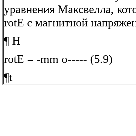
уравнения Максвелла, кот
rotЕ с магнитной напряже
¶ H
rotE = -mm o----- (5.9)
¶t