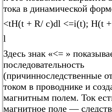
тока в динамической форм
<tH(t + R/ c)dl <=i(t); H(t +
l
Здесь знак «<= » показыва
последовательность
(причинноследственные о
током в проводнике и соз
магнитным полем. Ток ест
магнитное поле — следств