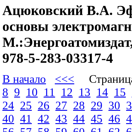
Ацюковский В.А. Э
основы электромагне
М.:Энергоатомиздат,
978-5-283-03317-4
В начало
<<<
Страниц
8
9
10
11
12
13
14
15
24
25
26
27
28
29
30
3
40
41
42
43
44
45
46
4
56
57
58
59
60
61
62
6