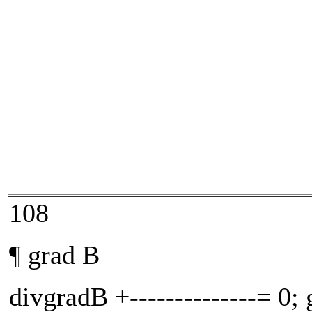
108
¶ grad B
divgradB +--------------= 0;