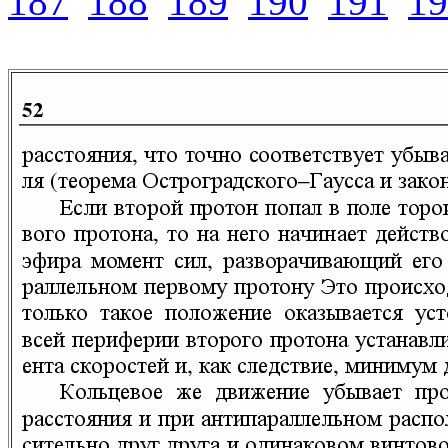
187
188
189
190
191
19