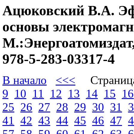
Ацюковский В.А. Э
основы электромагне
М.:Энергоатомиздат,
978-5-283-03317-4
В начало
<<<
Страниц
9
10
11
12
13
14
15
16
25
26
27
28
29
30
31
3
41
42
43
44
45
46
47
4
57
58
59
60
61
62
63
6