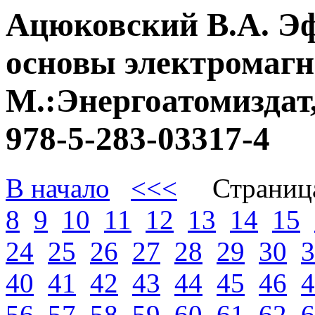
Ацюковский В.А. Э
основы электромагне
М.:Энергоатомиздат,
978-5-283-03317-4
В начало
<<<
Страниц
8
9
10
11
12
13
14
15
24
25
26
27
28
29
30
3
40
41
42
43
44
45
46
4
56
57
58
59
60
61
62
6