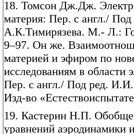
18. Томсон Дж.Дж. Электр
материя: Пер. с англ./ Под
А.К.Тимирязева. М.- Л.: Го
9–97. Он же. Взаимоотно
материей и эфиром по но
исследованиям в области э
Пер. с англ./ Под ред. И.И
Изд-во «Естествоиспытате
19. Кастерин Н.П. Обобщ
уравнений аэродинамики 