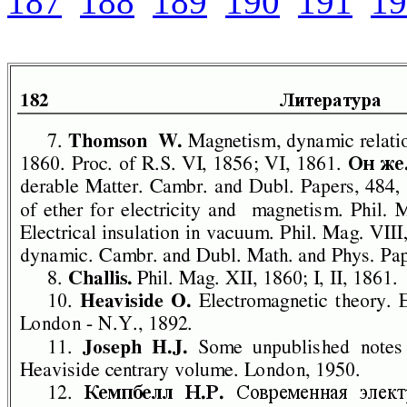
187
188
189
190
191
19