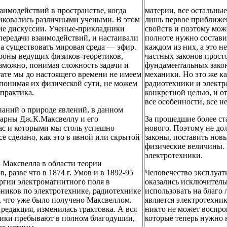
аимодействий в пространстве, когда
материи, все остальные
тиковались различными учеными. В этом
лишь первое приближен
шие дискуссии. Ученые-прикладники
свойств и поэтому мож
 передачи взаимодействий, и настаивали
полноте нужно состави
на существовать мировая среда — эфир.
каждом из них, а это 
ороны ведущих физиков-теоретиков,
частных законов просто
озможно, понимая сложность задачи и
фундаментальных закон
льтате мы до настоящего времени не имеем
механики. Но это же к
 понимая их физической сути, не можем
радиотехники и электр
 практика.
конкретной целью, и о
все особенности, все 
аний о природе явлений, в данном
арны Дж.К.Максвеллу и его
За прошедшие более ста
нас и которыми мы столь успешно
нового. Поэтому не до
все сделано, как это в явной или скрытой
законы, поставить но
физические величины. Н
электротехники.
а Максвелла в области теории
 разве что в 1874 г. Умов и в 1892-95
Человечество эксплуат
ргии электромагнитного поля в
оказались исключитель
бников по электротехнике, радиотехнике
использовать на благо
у, что уже было получено Максвеллом.
является электротехник
редакция, изменилась трактовка. А вся
никто не может воспрои
мики пребывают в полном благодушии,
которые теперь нужно 