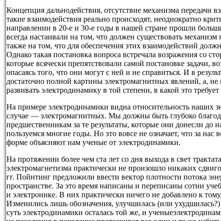
Концепция дальнодействия, отсутствие механизма передачи вз
такие взаимодействия реально происходят, неоднократно кри
направлении в 20-е и 30-е годы в нашей стране прошли боль
всегда настаивали на том, что должен существовать механизм
также на том, что для обеспечения этих взаимодействий долж
Однако такая постановка вопроса встречала возражения со ст
которые всячески препятствовали самой постановке задачи, в
опасаясь того, что они могут с ней и не справиться. И в резу
достаточно полной картины электромагнитных явлений, а, не
развивать электродинамику в той степени, в какой это требует
На примере электродинамики видна относительность наших зн
случае — электромагнитных. Мы должны быть глубоко благод
предшественникам за те результаты, которые они донесли до 
пользуемся многие годы. Но это вовсе не означает, что за нас 
форме объясняют нам ученые от электродинамики.
На протяжении более чем ста лет со дня выхода в свет трактат
электромагнетизма практически не произошло никаких сдвигов,
гг. Пойнтинг предложили ввести вектор плотности потока эне
пространстве. За это время написаны и переписаны сотни уче
и электронике. В них практически ничего не добавлено к том
Изменились лишь обозначения, улучшилась (или ухудшилась?) 
суть электродинамики осталась той же, и ученыеэлектродина