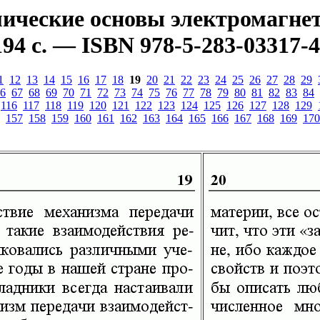
ческие основы электромагнети
94 с. — ISBN 978-5-283-03317-4
1
12
13
14
15
16
17
18
19
20
21
22
23
24
25
26
27
28
29
6
67
68
69
70
71
72
73
74
75
76
77
78
79
80
81
82
83
84
116
117
118
119
120
121
122
123
124
125
126
127
128
129
157
158
159
160
161
162
163
164
165
166
167
168
169
170