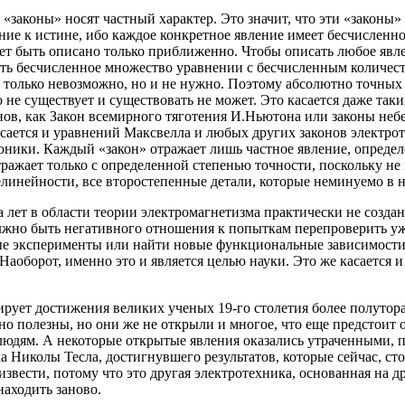
 «законы» носят частный характер. Это значит, что эти «законы» 
ие к истине, ибо каждое конкретное явление имеет бесчисленн
ет быть описано только приближенно. Чтобы описать любое явле
ть бесчисленное множество уравнении с бесчисленным количест
не только невозможно, но и не нужно. Поэтому абсолютно точны
 не существует и существовать не может. Это касается даже таки
ов, как Закон всемирного тяготения И.Ньютона или законы неб
асается и уравнений Максвелла и любых других законов электро
оники. Каждый «закон» отражает лишь частное явление, опреде
тражает только с определенной степенью точности, поскольку не
нелинейности, все второстепенные детали, которые неминуемо в 
 лет в области теории электромагнетизма практически не созда
лжно быть негативного отношения к попыткам перепроверить у
вые эксперименты или найти новые функциональные зависимост
аоборот, именно это и является целью науки. Это же касается и
ирует достижения великих ученых 19-го столетия более полутор
но полезны, но они же не открыли и многое, что еще предстоит 
 людям. А некоторые открытые явления оказались утраченными,
а Николы Тесла, достигнувшего результатов, которые сейчас, сто
звести, потому что это другая электротехника, основанная на др
находить заново.