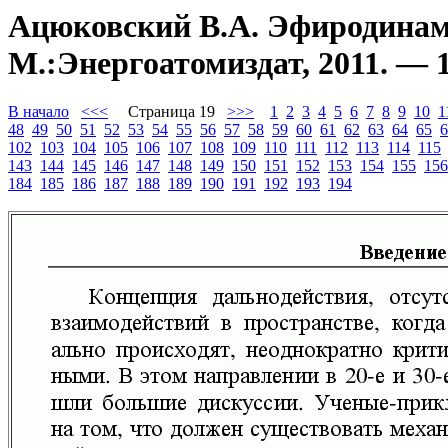
Ацюковский В.А. Эфиродинами
М.:Энергоатомиздат, 2011. — 1
В начало
<<<
Страница 19
>>>
1
2
3
4
5
6
7
8
9
10
1
48
49
50
51
52
53
54
55
56
57
58
59
60
61
62
63
64
65
6
102
103
104
105
106
107
108
109
110
111
112
113
114
115
143
144
145
146
147
148
149
150
151
152
153
154
155
156
184
185
186
187
188
189
190
191
192
193
194