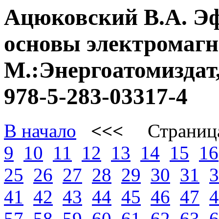
Ацюковский В.А. Э
основы электромагне
М.:Энергоатомиздат,
978-5-283-03317-4
В начало
<<<
Страниц
9
10
11
12
13
14
15
16
25
26
27
28
29
30
31
3
41
42
43
44
45
46
47
4
57
58
59
60
61
62
63
6