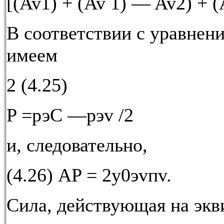
[(Av1) + (Av 1) — Av2) + (
В соответствии с уравнен
имеем
2 (4.25)
P =рэС —pэv /2
и, следовательно,
(4.26) АP = 2y0эvпv.
Сила, действующая на эк