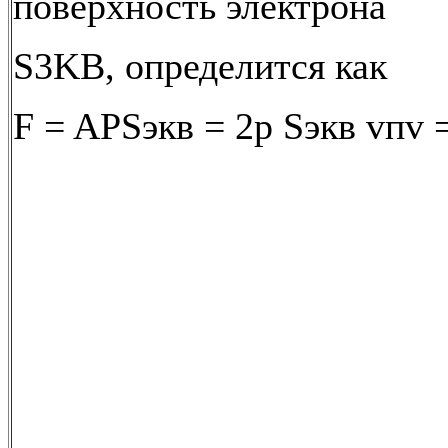
поверхность электрона
S3KB, определится как
F = APSэкв = 2p Sэкв vпv =