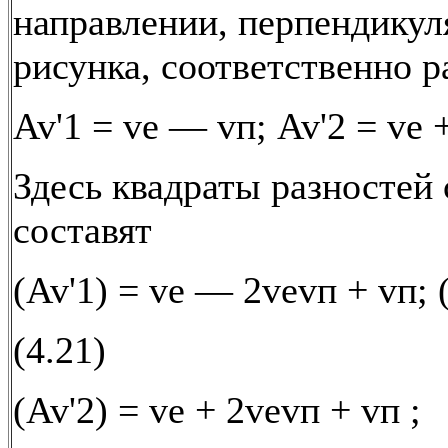
направлении, перпендикул
рисунка, соответственно р
Av'1 = vе — vп; Av'2 = vе +
Здесь квадраты разностей
составят
(Av'1) = vе — 2vеvп + vп; 
(4.21)
(Av'2) = vе + 2vеvп + vп ;