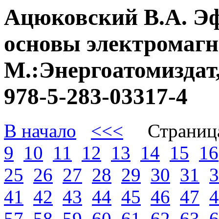
Ацюковский В.А. Э
основы электромагне
М.:Энергоатомиздат,
978-5-283-03317-4
В начало
<<<
Страниц
9
10
11
12
13
14
15
16
25
26
27
28
29
30
31
3
41
42
43
44
45
46
47
4
57
58
59
60
61
62
63
6