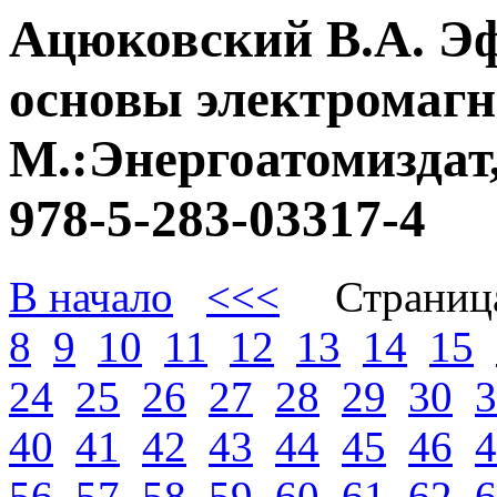
Ацюковский В.А. Э
основы электромагне
М.:Энергоатомиздат,
978-5-283-03317-4
В начало
<<<
Страниц
8
9
10
11
12
13
14
15
24
25
26
27
28
29
30
3
40
41
42
43
44
45
46
4
56
57
58
59
60
61
62
6