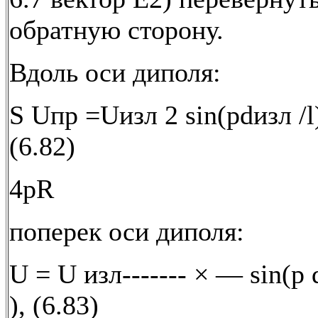
обратную сторону.
Вдоль оси диполя:
S Uпр =Uизл 2 sin(pdизл /l)
(6.82)
4pR
поперек оси диполя:
U = U изл------- × — sin(p d 
), (6.83)