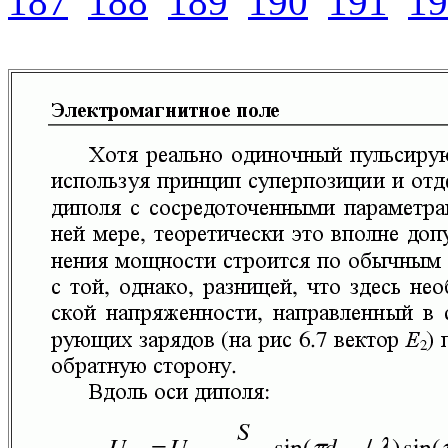
187
188
189
190
191
19