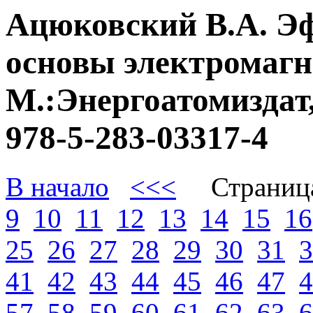
Ацюковский В.А. Э
основы электромагне
М.:Энергоатомиздат,
978-5-283-03317-4
В начало
<<<
Страниц
9
10
11
12
13
14
15
16
25
26
27
28
29
30
31
3
41
42
43
44
45
46
47
4
57
58
59
60
61
62
63
6