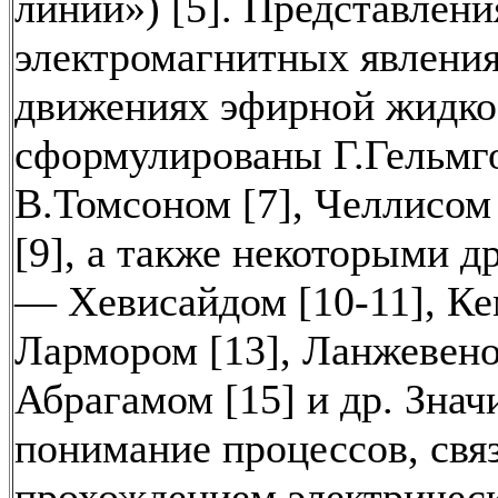
линии») [5]. Представлени
электромагнитных явления
движениях эфирной жидко
сформулированы Г.Гельмго
В.Томсоном [7], Челлисом
[9], а также некоторыми д
— Хевисайдом [10-11], Ке
Лармором [13], Ланжевено
Абрагамом [15] и др. Знач
понимание процессов, свя
прохождением электрическ