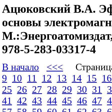
Ацюковский В.А. Э
основы электромагне
М.:Энергоатомиздат,
978-5-283-03317-4
В начало
<<<
Страниц
9
10
11
12
13
14
15
16
25
26
27
28
29
30
31
3
41
42
43
44
45
46
47
4
57
58
59
60
61
62
63
6