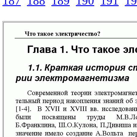
187
188
189
190
191
19