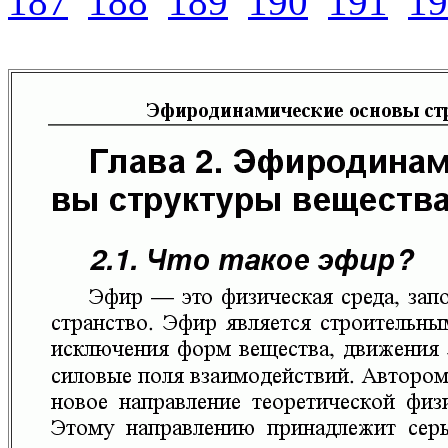
187
188
189
190
191
19