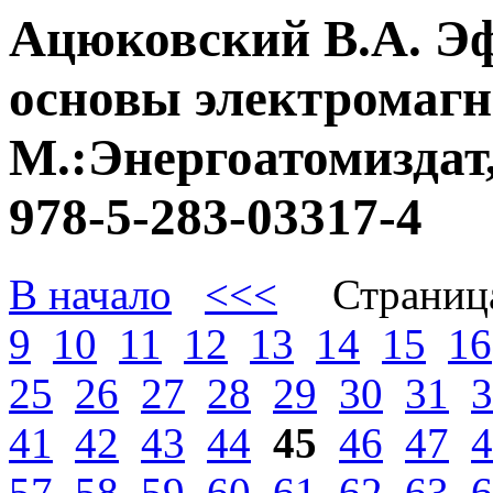
Ацюковский В.А. Э
основы электромагне
М.:Энергоатомиздат,
978-5-283-03317-4
В начало
<<<
Страниц
9
10
11
12
13
14
15
16
25
26
27
28
29
30
31
3
41
42
43
44
45
46
47
4
57
58
59
60
61
62
63
6