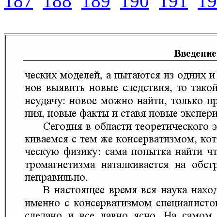
187
188
189
190
191
19