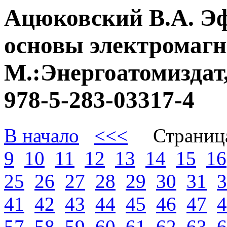
Ацюковский В.А. Э
основы электромагне
М.:Энергоатомиздат,
978-5-283-03317-4
В начало
<<<
Страниц
9
10
11
12
13
14
15
16
25
26
27
28
29
30
31
3
41
42
43
44
45
46
47
4
57
58
59
60
61
62
63
6