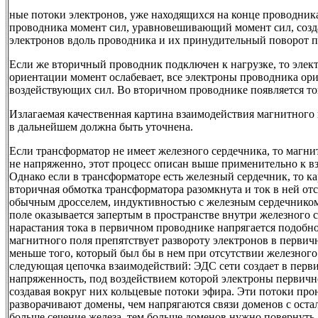
ные потоки электронов, уже находящихся на конце проводника
проводника момент сил, уравновешивающий момент сил, созд
электронов вдоль проводника и их принудительный поворот 
Если же вторичный проводник подключен к нагрузке, то эле
ориентации момент ослабевает, все электроны проводника ори
воздействующих сил. Во вторичном проводнике появляется то
Излагаемая качественная картина взаимодействия магнитного 
в дальнейшем должна быть уточнена.
Если трансформатор не имеет железного сердечника, то магни
не напряженно, этот процесс описан выше применительно к в
Однако если в трансформаторе есть железный сердечник, то к
вторичная обмотка трансформатора разомкнута и ток в ней отс
обычным дросселем, индуктивностью с железным сердечнико
поле оказывается запертым в пространстве внутри железного 
нарастания тока в первичном проводнике напрягается подобн
магнитного поля препятствует развороту электронов в первич
меньше того, который был бы в нем при отсутствии железного 
следующая цепочка взаимодействий: ЭДС сети создает в перв
напряженность, под воздействием которой электроны первичн
создавая вокруг них кольцевые потоки эфира. Эти потоки пр
разворачивают домены, чем напрягаются связи доменов с ост
больше сечение железа, тем больше доменов нужно повернуть. 