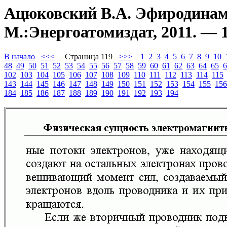
Ацюковский В.А. Эфиродинами
М.:Энергоатомиздат, 2011. — 1
В начало
<<<
Страница 119
>>>
1
2
3
4
5
6
7
8
9
10
48
49
50
51
52
53
54
55
56
57
58
59
60
61
62
63
64
65
6
102
103
104
105
106
107
108
109
110
111
112
113
114
115
143
144
145
146
147
148
149
150
151
152
153
154
155
156
184
185
186
187
188
189
190
191
192
193
194