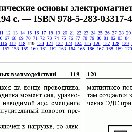
ческие основы электромагнети
94 с. — ISBN 978-5-283-03317-4
11
12
13
14
15
16
17
18
19
20
21
22
23
24
25
26
27
28
29
6
67
68
69
70
71
72
73
74
75
76
77
78
79
80
81
82
83
84
116
117
118
119
120
121
122
123
124
125
126
127
128
129
157
158
159
160
161
162
163
164
165
166
167
168
169
170