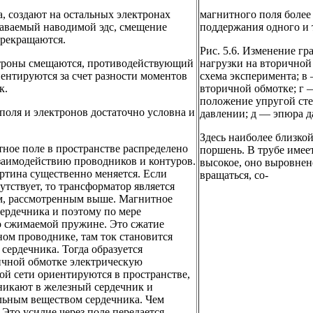
, создают на остальных электронах
магнитного поля более
аваемый наводимой эдс, смещение
поддержания одного и 
прекращаются.
Рис. 5.6. Изменение г
ктроны смещаются, противодействующий
нагрузки на вторичной
ентируются за счет разности моментов
схема эксперимента; в
к.
вторичной обмотке; г 
положение упругой сте
поля и электронов достаточно условна и
давлении; д — эпюра д
Здесь наиболее близкой
тное поле в пространстве распределено
поршень. В трубе имеет
заимодействию проводников и контуров.
высокое, оно выровнен
артина существенно меняется. Если
вращаться, со-
утствует, то трансформатор является
м, рассмотренным выше. Магнитное
сердечника и поэтому по мере
о сжимаемой пружине. Это сжатие
ном проводнике, там ток становится
сердечника. Тогда образуется
ичной обмотке электрическую
ой сети ориентируются в пространстве,
оникают в железный сердечник и
альным веществом сердечника. Чем
Это усилие через поле передается