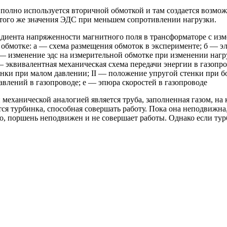
 полно используется вторичной обмоткой и там создается возмож
того же значения ЭДС при меньшем сопротивлении нагрузки.
радиента напряженности магнитного поля в трансформаторе с из
 обмотке: а — схема размещения обмоток в эксперименте; б — э
 — изменение эдс на измерительной обмотке при изменении нагр
— эквивалентная механическая схема передачи энергии в газопро
нки при малом давлении; II — положение упругой стенки при 
авлений в газопроводе; е — эпюра скоростей в газопроводе
 механической аналогией является труба, заполненная газом, на
ся турбинка, способная совершать работу. Пока она неподвижна,
о, поршень неподвижен и не совершает работы. Однако если тур