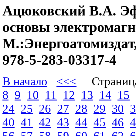
Ацюковский В.А. Э
основы электромагне
М.:Энергоатомиздат,
978-5-283-03317-4
В начало
<<<
Страниц
8
9
10
11
12
13
14
15
24
25
26
27
28
29
30
3
40
41
42
43
44
45
46
4
56
57
58
59
60
61
62
6