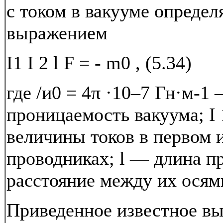
с током в вакууме определ
выражением
I1 I 2 l F = - m0 , (5.34)
где /и0 = 4π ·10–7 Гн·м-1
проницаемость вакуума; I 
величины токов в первом 
проводниках; l — длина п
расстояние между их осям
Приведенное известное в