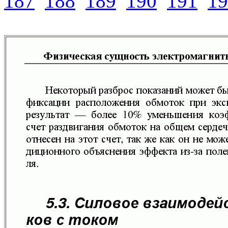
187
188
189
190
191
19