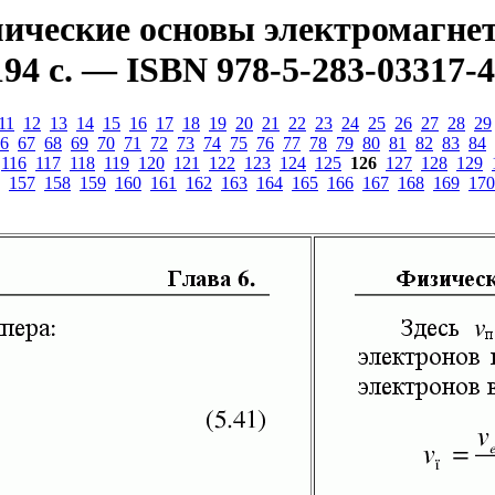
ческие основы электромагнети
94 с. — ISBN 978-5-283-03317-4
11
12
13
14
15
16
17
18
19
20
21
22
23
24
25
26
27
28
29
6
67
68
69
70
71
72
73
74
75
76
77
78
79
80
81
82
83
84
116
117
118
119
120
121
122
123
124
125
126
127
128
129
157
158
159
160
161
162
163
164
165
166
167
168
169
170