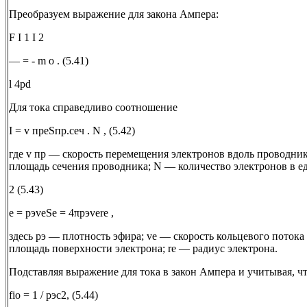
Преобразуем выражение для закона Ампера:
F I 1 I 2
— = - m o . (5.41)
l 4pd
Для тока справедливо соотношение
I = v прeSпр.сеч . N , (5.42)
где v пр — скорость перемещения электронов вдоль проводника
площадь сечения проводника; N — количество электронов в е
2 (5.43)
е = pэveSe = 4πpэvere ,
здесь рэ — плотность эфира; ve — скорость кольцевого потока
площадь поверхности электрона; re — радиус электрона.
Подставляя выражение для тока в закон Ампера и учитывая, ч
fiо = 1 / рэc2, (5.44)