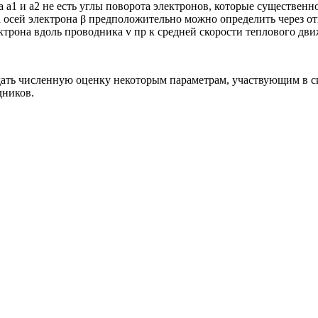
 а1 и а2 не есть углы поворота электронов, которые существенн
 осей электрона β предположительно можно определить через о
ктрона вдоль проводника v пр к средней скорости теплового дви
дать численную оценку некоторым параметрам, участвующим в 
дников.