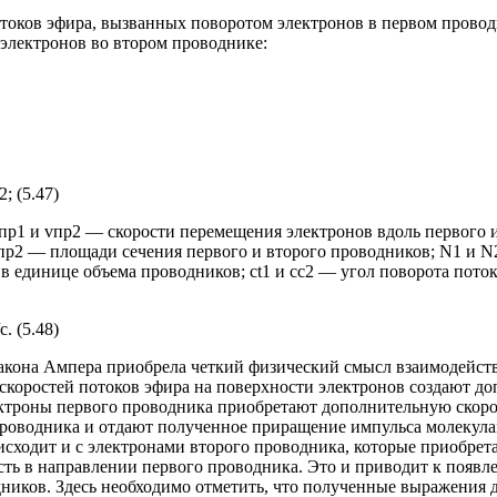
отоков эфира, вызванных поворотом электронов в первом проводн
электронов во втором проводнике:
2; (5.47)
v пр1 и vпр2 — скорости перемещения электронов вдоль первого 
пр2 — площади сечения первого и второго проводников; N1 и 
в единице объема проводников; ct1 и сс2 — угол поворота поток
с. (5.48)
закона Ампера приобрела четкий физический смысл взаимодейст
 скоростей потоков эфира на поверхности электронов создают д
ектроны первого проводника приобретают дополнительную скоро
роводника и отдают полученное приращение импульса молекула
исходит и с электронами второго проводника, которые приобрет
ть в направлении первого проводника. Это и приводит к появл
ников. Здесь необходимо отметить, что полученные выражения д