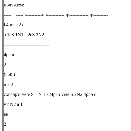
получаем:
----- = -----р-----------пр------------пр-------------пр---------- =
l 4pr эc 2 d
a 1eS 1N1 a 2eS 2N2
-------------------------------
4pr эd
2
(5.45)
л 2 2
схг4лрэr vere S 1 N 1 a24pr э vere S 2N2 4pr э d
v r N2 a 1
ee
2