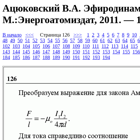
Ацюковский В.А. Эфиродинами
М.:Энергоатомиздат, 2011. — 1
В начало
<<<
Страница 126
>>>
1
2
3
4
5
6
7
8
9
10
48
49
50
51
52
53
54
55
56
57
58
59
60
61
62
63
64
65
6
102
103
104
105
106
107
108
109
110
111
112
113
114
115
143
144
145
146
147
148
149
150
151
152
153
154
155
156
184
185
186
187
188
189
190
191
192
193
194