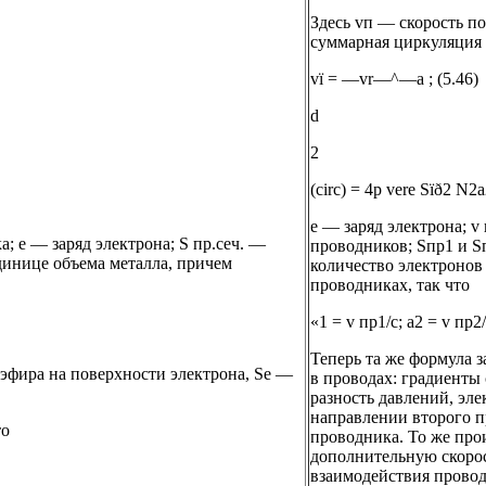
Здесь vп — скорость п
суммарная циркуляция 
vï = —vr—^—a ; (5.46)
d
2
(circ) = 4p vere Sïð2 N2a
e — заряд электрона; 
; e — заряд электрона; S пр.сеч. —
проводников; Sпр1 и S
динице объема металла, причем
количество электронов 
проводниках, так что
«1 = v пр1/с; a2 = v пр2/
Теперь та же формула 
 эфира на поверхности электрона, Se —
в проводах: градиенты
разность давлений, эл
направлении второго п
то
проводника. То же про
дополнительную скорос
взаимодействия провод