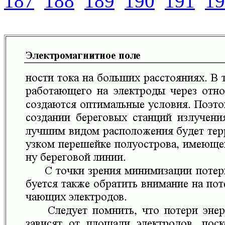
187
188
189
190
191
19