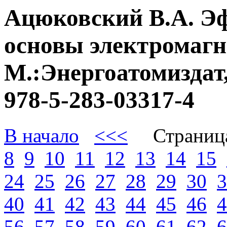
Ацюковский В.А. Э
основы электромагне
М.:Энергоатомиздат,
978-5-283-03317-4
В начало
<<<
Страниц
8
9
10
11
12
13
14
15
24
25
26
27
28
29
30
3
40
41
42
43
44
45
46
4
56
57
58
59
60
61
62
6