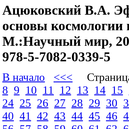
Ацюковский В.А. Э
основы космологии 
М.:Научный мир, 20
978-5-7082-0339-5
В начало
<<<
Страниц
8
9
10
11
12
13
14
15
24
25
26
27
28
29
30
3
40
41
42
43
44
45
46
4
56
57
58
59
60
61
62
6