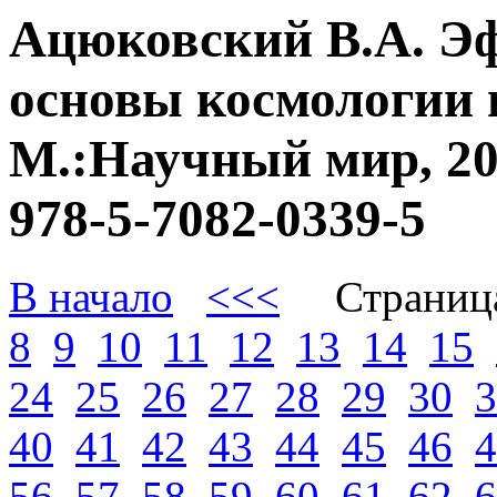
Ацюковский В.А. Э
основы космологии 
М.:Научный мир, 20
978-5-7082-0339-5
В начало
<<<
Страниц
8
9
10
11
12
13
14
15
24
25
26
27
28
29
30
3
40
41
42
43
44
45
46
4
56
57
58
59
60
61
62
6