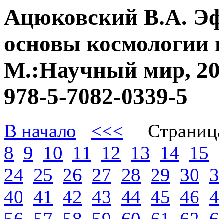
Ацюковский В.А. Э
основы космологии 
М.:Научный мир, 20
978-5-7082-0339-5
В начало
<<<
Страниц
8
9
10
11
12
13
14
15
24
25
26
27
28
29
30
3
40
41
42
43
44
45
46
4
56
57
58
59
60
61
62
6