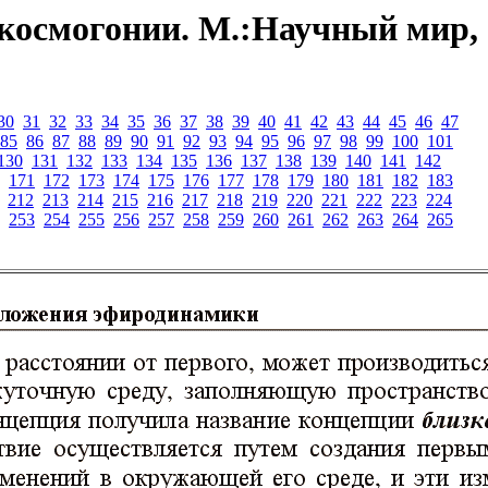
космогонии. М.:Научный мир,
30
31
32
33
34
35
36
37
38
39
40
41
42
43
44
45
46
47
85
86
87
88
89
90
91
92
93
94
95
96
97
98
99
100
101
130
131
132
133
134
135
136
137
138
139
140
141
142
171
172
173
174
175
176
177
178
179
180
181
182
183
212
213
214
215
216
217
218
219
220
221
222
223
224
253
254
255
256
257
258
259
260
261
262
263
264
265