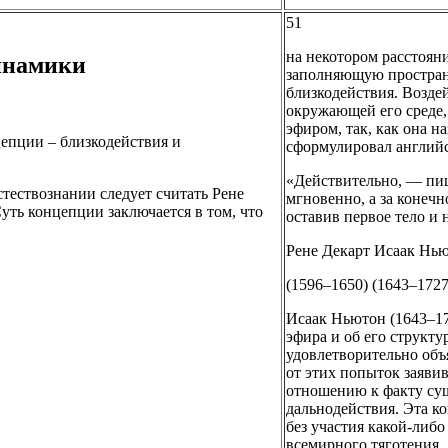
51
на некотором расстоян
инамики
заполняющую простран
близкодействия. Возде
окружающей его среде, 
эфиром, так, как она н
цепции – близкодействия и
сформулировал англий
«Действительно, — пиш
тествознании следует считать Рене
мгновенно, а за конечн
уть концепции заключается в том, что
оставив первое тело и 
Рене Декарт Исаак Нь
(1596–1650) (1643–1727
Исаак Ньютон (1643–17
эфира и об его структу
удовлетворительно объ
от этих попыток заяви
отношению к факту сущ
дальнодействия. Эта к
без участия какой-либ
всемирного тяготения