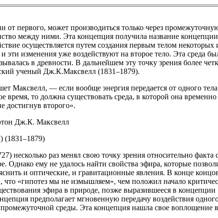
ии от первого, может производиться только через промежуточную
ство между ними. Эта концепция получила название концепции
йствие осуществляется путем создания первым телом некоторых
и эти изменения уже воздействуют на второе тело. Эта среда бы
азывалась в древности. В дальнейшем эту точку зрения более чет
ский ученый Дж.К.Максвелл (1831–1879).
ет Максвелл, — если вообще энергия передается от одного тела
ое время, то должна существовать среда, в которой она временно
не достигнув второго».
ютон Дж.К. Максвелл
) (1831–1879)
27) несколько раз менял свою точку зрения относительно факта
ре. Однако ему не удалось найти свойства эфира, которые позво
яснить и оптические, и гравитационные явления. В конце концов
в, что «гипотез мы не измышляем», чем положил начало критиче
ествования эфира в природе, позже выразившееся в концепции
онцепция предполагает мгновенную передачу воздействия одного
о промежуточной среды. Эта концепция нашла свое воплощение в