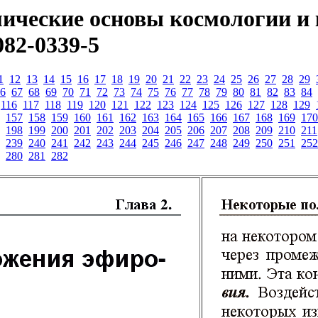
ические основы космологии и 
082-0339-5
1
12
13
14
15
16
17
18
19
20
21
22
23
24
25
26
27
28
29
6
67
68
69
70
71
72
73
74
75
76
77
78
79
80
81
82
83
84
116
117
118
119
120
121
122
123
124
125
126
127
128
129
157
158
159
160
161
162
163
164
165
166
167
168
169
170
198
199
200
201
202
203
204
205
206
207
208
209
210
211
239
240
241
242
243
244
245
246
247
248
249
250
251
252
280
281
282