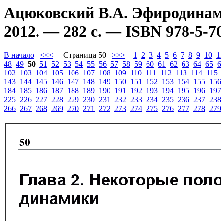
Ацюковский В.А. Эфиродинам
2012. — 282 с. — ISBN 978-5-7
В начало
<<<
Страница 50
>>>
1
2
3
4
5
6
7
8
9
10
1
48
49
50
51
52
53
54
55
56
57
58
59
60
61
62
63
64
65
6
102
103
104
105
106
107
108
109
110
111
112
113
114
115
143
144
145
146
147
148
149
150
151
152
153
154
155
156
184
185
186
187
188
189
190
191
192
193
194
195
196
197
225
226
227
228
229
230
231
232
233
234
235
236
237
238
266
267
268
269
270
271
272
273
274
275
276
277
278
279