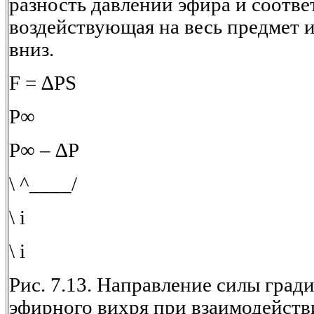
разность давлений эфира и соотве
воздействующая на весь предмет 
вниз.
F = ∆РS
Р∞
Р∞ – ∆Р
\ ^____/
\ i
\ i
Рис. 7.13. Направление силы град
эфирного вихря при взаимодейств