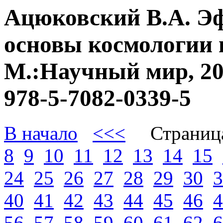
Ацюковский В.А. Э
основы космологии 
М.:Научный мир, 20
978-5-7082-0339-5
В начало
<<<
Страниц
8
9
10
11
12
13
14
15
24
25
26
27
28
29
30
3
40
41
42
43
44
45
46
4
56
57
58
59
60
61
62
6