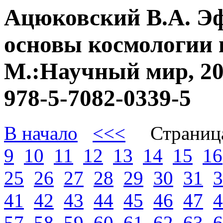
Ацюковский В.А. Э
основы космологии 
М.:Научный мир, 20
978-5-7082-0339-5
В начало
<<<
Страниц
9
10
11
12
13
14
15
16
25
26
27
28
29
30
31
3
41
42
43
44
45
46
47
4
57
58
59
60
61
62
63
6