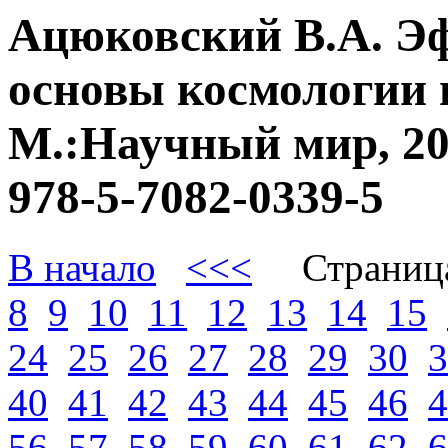
Ацюковский В.А. Э
основы космологии 
М.:Научный мир, 20
978-5-7082-0339-5
В начало
<<<
Страниц
8
9
10
11
12
13
14
15
24
25
26
27
28
29
30
3
40
41
42
43
44
45
46
4
56
57
58
59
60
61
62
6