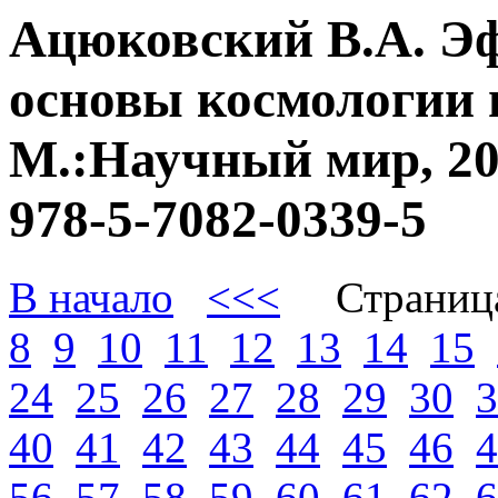
Ацюковский В.А. Э
основы космологии 
М.:Научный мир, 20
978-5-7082-0339-5
В начало
<<<
Страниц
8
9
10
11
12
13
14
15
24
25
26
27
28
29
30
3
40
41
42
43
44
45
46
4
56
57
58
59
60
61
62
6