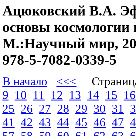
Ацюковский В.А. Э
основы космологии 
М.:Научный мир, 20
978-5-7082-0339-5
В начало
<<<
Страниц
9
10
11
12
13
14
15
16
25
26
27
28
29
30
31
3
41
42
43
44
45
46
47
4
57
58
59
60
61
62
63
6