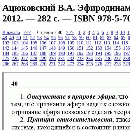
Ацюковский В.А. Эфиродинам
2012. — 282 с. — ISBN 978-5-7
В начало
<<<
Страница 40
>>>
1
2
3
4
5
6
7
8
9
10
1
48
49
50
51
52
53
54
55
56
57
58
59
60
61
62
63
64
65
6
102
103
104
105
106
107
108
109
110
111
112
113
114
115
143
144
145
146
147
148
149
150
151
152
153
154
155
156
184
185
186
187
188
189
190
191
192
193
194
195
196
197
225
226
227
228
229
230
231
232
233
234
235
236
237
238
266
267
268
269
270
271
272
273
274
275
276
277
278
279