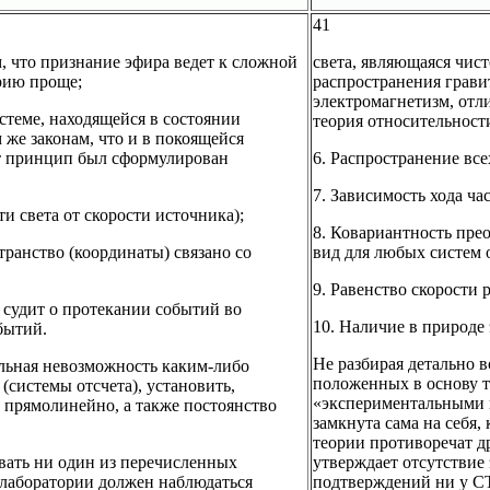
41
м, что признание эфира ведет к сложной
света, являющаяся чис
орию проще;
распространения грави
электромагнетизм, отл
стеме, находящейся в состоянии
теория относительност
же законам, что и в покоящейся
от принцип был сформулирован
6. Распространение вс
7. Зависимость хода ча
и света от скорости источника);
8. Ковариантность пре
транство (координаты) связано со
вид для любых систем о
9. Равенство скорости 
 судит о протекании событий во
10. Наличие в природе э
бытий.
Не разбирая детально в
льная невозможность каким-либо
положенных в основу т
системы отсчета), установить,
«экспериментальными 
и прямолинейно, а также постоянство
замкнута сама на себя,
теории противоречат д
вать ни один из перечисленных
утверждает отсутствие
 лаборатории должен наблюдаться
подтверждений ни у СТ