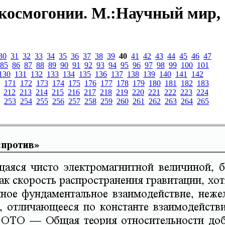
космогонии. М.:Научный мир,
30
31
32
33
34
35
36
37
38
39
40
41
42
43
44
45
46
47
85
86
87
88
89
90
91
92
93
94
95
96
97
98
99
100
101
130
131
132
133
134
135
136
137
138
139
140
141
142
171
172
173
174
175
176
177
178
179
180
181
182
183
212
213
214
215
216
217
218
219
220
221
222
223
224
253
254
255
256
257
258
259
260
261
262
263
264
265