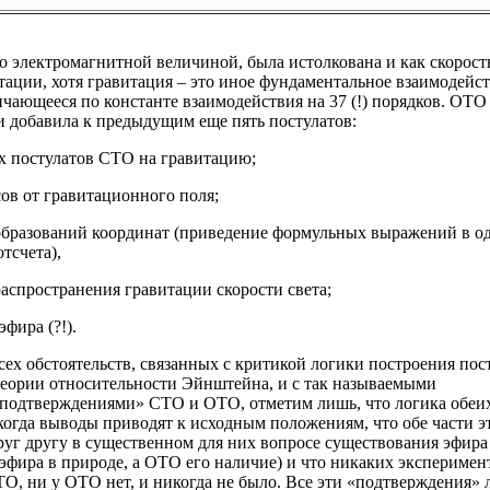
то электромагнитной величиной, была истолкована и как скорост
тации, хотя гравитация – это иное фундаментальное взаимодейс
ичающееся по константе взаимодействия на 37 (!) порядков. ОТ
и добавила к предыдущим еще пять постулатов:
ех постулатов СТО на гравитацию;
сов от гравитационного поля;
образований координат (приведение формульных выражений в од
тсчета),
распространения гравитации скорости света;
фира (?!).
сех обстоятельств, связанных с критикой логики построения пос
еории относительности Эйнштейна, и с так называемыми
подтверждениями» СТО и ОТО, отметим лишь, что логика обеих
 когда выводы приводят к исходным положениям, что обе части 
руг другу в существенном для них вопросе существования эфир
 эфира в природе, а ОТО его наличие) и что никаких экспериме
О, ни у ОТО нет, и никогда не было. Все эти «подтверждения» 