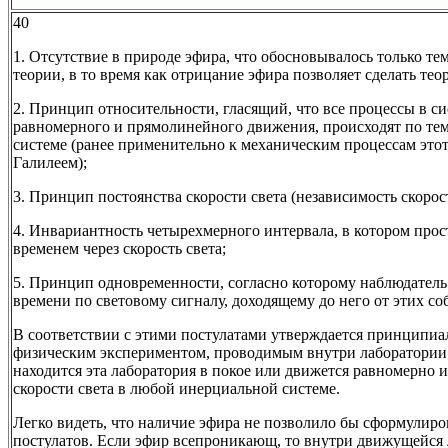
40
1. Отсутствие в природе эфира, что обосновывалось только те
теории, в то время как отрицание эфира позволяет сделать те
2. Принцип относительности, гласящий, что все процессы в си
равномерного и прямолинейного движения, происходят по тем 
системе (ранее применительно к механическим процессам эт
Галилеем);
3. Принцип постоянства скорости света (независимость скорост
4. Инвариантность четырехмерного интервала, в котором прос
временем через скорость света;
5. Принцип одновременности, согласно которому наблюдатель
времени по световому сигналу, доходящему до него от этих со
В соответствии с этими постулатами утверждается принципиа
физическим экспериментом, проводимым внутри лаборатории (
находится эта лаборатория в покое или движется равномерно 
скорости света в любой инерциальной системе.
Легко видеть, что наличие эфира не позволило бы сформулиро
постулатов. Если эфир всепроникающ, то внутри движущейся