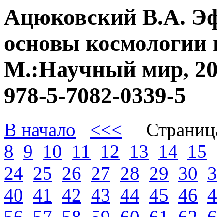
Ацюковский В.А. Э
основы космологии 
М.:Научный мир, 20
978-5-7082-0339-5
В начало
<<<
Страниц
8
9
10
11
12
13
14
15
24
25
26
27
28
29
30
3
40
41
42
43
44
45
46
4
56
57
58
59
60
61
62
6