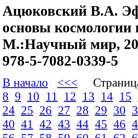
Ацюковский В.А. Э
основы космологии 
М.:Научный мир, 20
978-5-7082-0339-5
В начало
<<<
Страниц
8
9
10
11
12
13
14
15
24
25
26
27
28
29
30
3
40
41
42
43
44
45
46
4
56
57
58
59
60
61
62
6