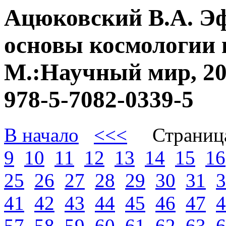
Ацюковский В.А. Э
основы космологии 
М.:Научный мир, 20
978-5-7082-0339-5
В начало
<<<
Страниц
9
10
11
12
13
14
15
16
25
26
27
28
29
30
31
3
41
42
43
44
45
46
47
4
57
58
59
60
61
62
63
6