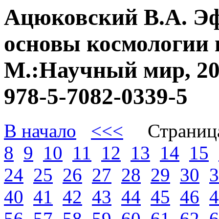
Ацюковский В.А. Э
основы космологии 
М.:Научный мир, 20
978-5-7082-0339-5
В начало
<<<
Страниц
8
9
10
11
12
13
14
15
24
25
26
27
28
29
30
3
40
41
42
43
44
45
46
4
56
57
58
59
60
61
62
6