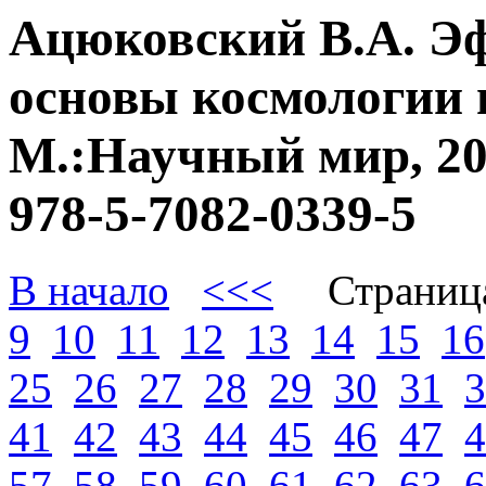
Ацюковский В.А. Э
основы космологии 
М.:Научный мир, 20
978-5-7082-0339-5
В начало
<<<
Страниц
9
10
11
12
13
14
15
16
25
26
27
28
29
30
31
3
41
42
43
44
45
46
47
4
57
58
59
60
61
62
63
6