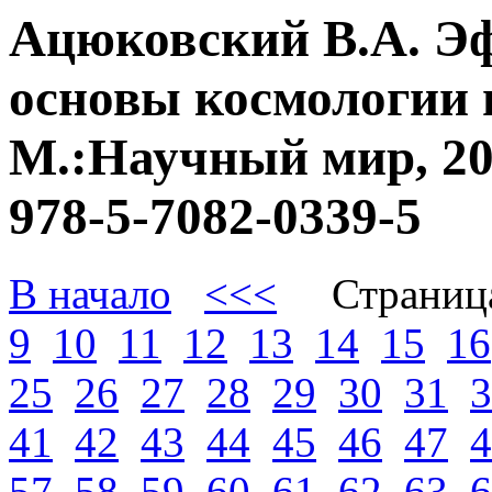
Ацюковский В.А. Э
основы космологии 
М.:Научный мир, 20
978-5-7082-0339-5
В начало
<<<
Страниц
9
10
11
12
13
14
15
16
25
26
27
28
29
30
31
3
41
42
43
44
45
46
47
4
57
58
59
60
61
62
63
6